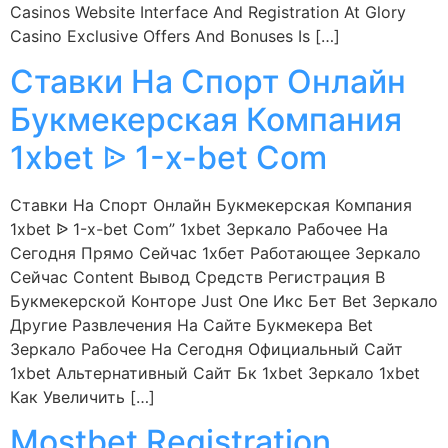
Casinos Website Interface And Registration At Glory
Casino Exclusive Offers And Bonuses Is […]
Ставки На Спорт Онлайн
Букмекерская Компания
1xbet ᐉ 1-x-bet Com
Ставки На Спорт Онлайн Букмекерская Компания
1xbet ᐉ 1-x-bet Com” 1xbet Зеркало Рабочее На
Сегодня Прямо Сейчас 1хбет Работающее Зеркало
Сейчас Content Вывод Средств Регистрация В
Букмекерской Конторе Just One Икс Бет Bet Зеркало
Другие Развлечения На Сайте Букмекера Bet
Зеркало Рабочее На Сегодня Официальный Сайт
1xbet Альтернативный Сайт Бк 1xbet Зеркало 1xbet
Как Увеличить […]
Mostbet Registration