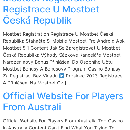
Registrace U Mostbet
Česká Republik
Mostbet Registration Registrace U Mostbet Česká
Republika Stáhněte Si Mobile Mostbet Pro Android Apk
Mostbet 5 1 Content Jak Se Zaregistrovat U Mostbet
Česká Republika Výhody Sázkové Kanceláře Mostbet
Narozeninový Bonus Přihlášení Do Osobního Účtu
Mostbet Bonusy A Bonusový Program Casino Bonusy
Za Registraci Bez Vkladu
Prosinec 2023 Registrace
A Přihlášení Na Mostbet Cz […]
Official Website For Players
From Australi
Official Website For Players From Australia Top Casino
In Australia Content Can’t Find What You Trying To