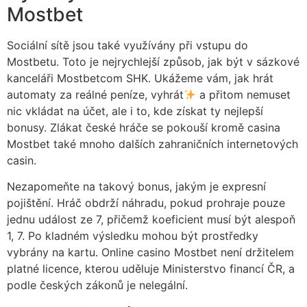
Mostbet
Sociální sítě jsou také využívány při vstupu do
Mostbetu. Toto je nejrychlejší způsob, jak být v sázkové
kanceláři Mostbetcom SHK. Ukážeme vám, jak hrát
automaty za reálné peníze, vyhrát
a přitom nemuset
nic vkládat na účet, ale i to, kde získat ty nejlepší
bonusy. Zlákat české hráče se pokouší kromě casina
Mostbet také mnoho dalších zahraničních internetových
casin.
Nezapomeňte na takový bonus, jakým je expresní
pojištění. Hráč obdrží náhradu, pokud prohraje pouze
jednu událost ze 7, přičemž koeficient musí být alespoň
1, 7. Po kladném výsledku mohou být prostředky
vybrány na kartu. Online casino Mostbet není držitelem
platné licence, kterou uděluje Ministerstvo financí ČR, a
podle českých zákonů je nelegální.