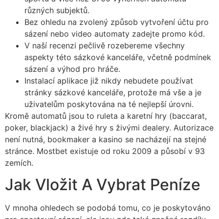
různých subjektů.
Bez ohledu na zvolený způsob vytvoření účtu pro
sázení nebo video automaty zadejte promo kód.
V naší recenzi pečlivě rozebereme všechny
aspekty této sázkové kanceláře, včetně podmínek
sázení a výhod pro hráče.
Instalací aplikace již nikdy nebudete používat
stránky sázkové kanceláře, protože má vše a je
uživatelům poskytována na té nejlepší úrovni.
Kromě automatů jsou to ruleta a karetní hry (baccarat,
poker, blackjack) a živé hry s živými dealery. Autorizace
není nutná, bookmaker a kasino se nacházejí na stejné
stránce. Mostbet existuje od roku 2009 a působí v 93
zemích.
Jak Vložit A Vybrat Peníze
V mnoha ohledech se podobá tomu, co je poskytováno