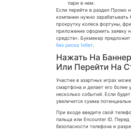
пари в нем.
Если перейти в раздел Промо 
компании нужно зарабатывать 
прокрутку колеса фортуны, фр
приложение оформить заявку н
средств». Букмекер предложит
без риска 1хбет
.
Нажать На Баннер
Или Перейти На С
Участие в азартных играх може
смартфона и делает его более 
несколько событий. Если будет
увеличится сумма потенциально
При входе введите свой телефо
пальца или Encounter ID. Пере
безопасности телефона и разре