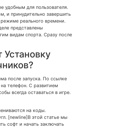
ее удобным для пользователя.
м, и принудительно завершить
 режиме реального времени.
зделе представлены
гим видам спорта. Сразу после
т Установку
чников?
ма после запуска. По ссылке
 на телефон. С развитием
обы всегда оставаться в игре.
ениваются на коды.
л. [newline]В этой статье мы
ить софт и начать заключать