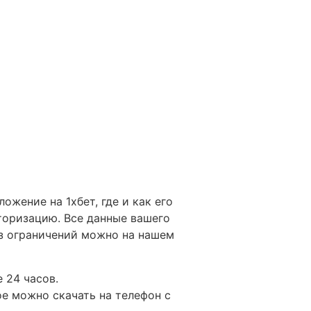
ожение на 1хбет, где и как его
торизацию. Все данные вашего
ез ограничений можно на нашем
 24 часов.
е можно скачать на телефон с