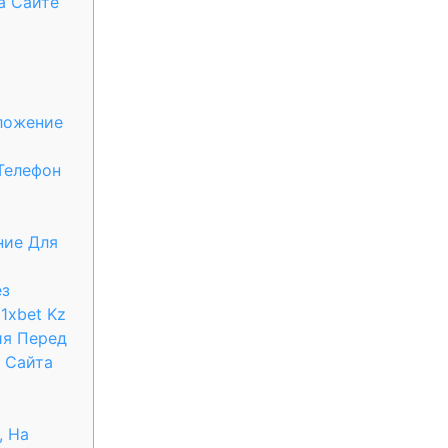
а Сайте
ложение
 Телефон
ние Для
ез
1xbet Kz
ия Перед
 Сайта
, На