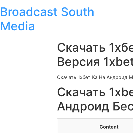
Broadcast South
Media
Скачать 1хб
Версия 1xbe
Скачать 1хбет Кз На Андроид М
Скачать 1xb
Андроид Бе
Content