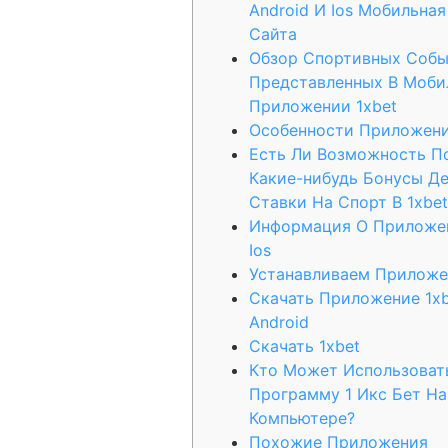
Android И Ios Мобильная
Сайта
Обзор Спортивных Соб
Представленных В Моби
Приложении 1xbet
Особенности Приложени
Есть Ли Возможность П
Какие-нибудь Бонусы Д
Ставки На Спорт В 1xbet
Информация О Приложе
Ios
Устанавливаем Приложе
Скачать Приложение 1xb
Android
Скачать 1xbet
Кто Может Использоват
Программу 1 Икс Бет На
Компьютере?
Похожие Приложения