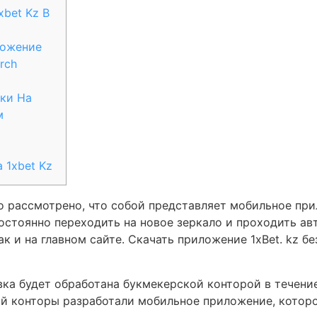
xbet Kz В
ложение
rch
ки На
м
 1xbet Kz
о рассмотрено, что собой представляет мобильное прил
остоянно переходить на новое зеркало и проходить ав
к и на главном сайте. Скачать приложение 1xBet. kz б
ка будет обработана букмекерской конторой в течение
й конторы разработали мобильное приложение, которо