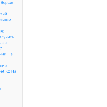
 Версия
ытий
льном
я:
олучить
елая
?
нии На
ние
et Kz На
ь