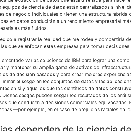
 equipos de ciencia de datos están centralizados a nivel d
es de negocio individuales o tienen una estructura híbrid
adas en datos conducirán a un rendimiento empresarial más
esariales más fluidos.
edico a registrar la realidad que me rodea y compartirla de
n las que se enfocan estas empresas para tomar decisiones
mplementado varias soluciones de IBM para lograr una compl
sar y mantener su amplia gama de activos de infraestructur
los de decisión basados y para crear mejores experiencias 
iminar el sesgo en los conjuntos de datos y las aplicacione
tes en sí y aquellos que los científicos de datos constru
 Dichos sesgos pueden sesgar los resultados de los análisis
sos que conducen a decisiones comerciales equivocadas. P
nas —por ejemplo, en el caso de prejuicios raciales en los
ias dependen de la ciencia de