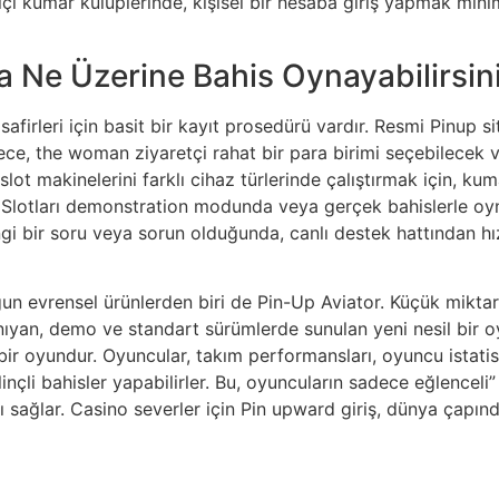
içi kumar kulüplerinde, kişisel bir hesaba giriş yapmak m
a Ne Üzerine Bahis Oynayabilirsin
afirleri için basit bir kayıt prosedürü vardır. Resmi Pinup sit
lece, the woman ziyaretçi rahat bir para birimi seçebilecek
lot makinelerini farklı cihaz türlerinde çalıştırmak için, kum
. Slotları demonstration modunda veya gerçek bahislerle oy
angi bir soru veya sorun olduğunda, canlı destek hattından hız
gun evrensel ürünlerden biri de Pin-Up Aviator. Küçük mikta
yan, demo ve standart sürümlerde sunulan yeni nesil bir oyu
 bir oyundur. Oyuncular, takım performansları, oyuncu istatis
inçli bahisler yapabilirler. Bu, oyuncuların sadece eğlenceli”
 sağlar. Casino severler için Pin upward giriş, dünya çapın