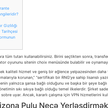
rante
ngileridir?
i̇zli̇li̇ği̇
 Tarihçesi
formunun
 tüm tutarı kullanabilirsiniz. Birini seçtikten sonra, transfer
iator oyununu sitenin choix menüsünde bulabilir ve oynamaya
k kaliteli hizmet ve geniş bir eğlence yelpazesinden daha f
alarıyla korunan,” “sertifikalı bir RNG’ye sahip lisanslı yaz
nin yalnızca şansa bağlı olduğunu ve başka bir şeye bağlı 
netimin sıkı sıkıya bağlı olduğu temel ilkelerdir. Şirket sa
 sobre uyar. Ancak, kararlı çalışma için VPN hizmetlerini kul
rizona Pulu Necə Yerləşdirmə