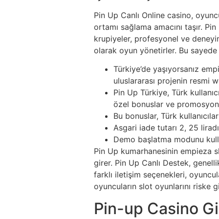
Pin Up Canlı Online casino, oyun
ortamı sağlama amacını taşır. Pin
krupiyeler, profesyonel ve deneyim
olarak oyun yönetirler. Bu sayede
Türkiye’de yaşıyorsanız empi
uluslararası projenin resmi w
Pin Up Türkiye, Türk kullanı
özel bonuslar ve promosyonl
Bu bonuslar, Türk kullanıcılar
Asgari iade tutarı 2, 25 lir
Demo başlatma modunu kullan
Pin Up kumarhanesinin empieza slot
girer. Pin Up Canlı Destek, genelli
farklı iletişim seçenekleri, oyuncul
oyuncuların slot oyunlarını riske
Pin-up Casino Gi