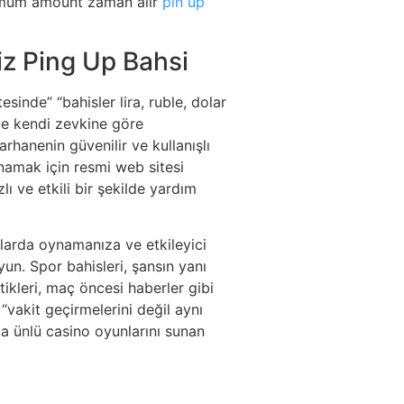
inimum amount zaman alır
pin up
iz Ping Up Bahsi
esinde” “bahisler lira, ruble, dolar
 ve kendi zevkine göre
arhanenin güvenilir ve kullanışlı
namak için resmi web sitesi
lı ve etkili bir şekilde yardım
rlarda oynamanıza ve etkileyici
n. Spor bahisleri, şansın yanı
tikleri, maç öncesi haberler gibi
 “vakit geçirmelerini değil aynı
da ünlü casino oyunlarını sunan