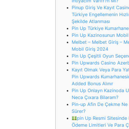
Ihtiyacım Varifr?n Mı?
Pinup Giriş Ve Kayıt Casin
Türkiye Engellemenin Hızlı
Şekilde Atlanması
Pin Up Türkiye Kumarhane 
Pin Up Kazinosunun Mobil 
Melbet – Melbet Giriş – M
Mobil Giriş 2024
Pin Up Çeşitli Oyun Seçen
Pin Upwards Casino Azer
Kayıt Olmak Veya Para Yat
Pin Upwards Kumarhanesi
Added Bonus Alınır
Pin Up Onlayn Kazinoda U
Necə Çıxara Bilərəm?
Pin-up Afin De Çekme Ne
Sürer?
pin Up Resmi Sitesinde 
Ödeme Limitleri Ve Para 