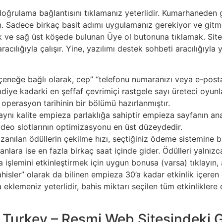
doğrulama bağlantısını tıklamanız yeterlidir. Kumarhaneden
. Sadece birkaç basit adımı uygulamanız gerekiyor ve gitm
 ve sağ üst köşede bulunan Üye ol butonuna tıklamak. Siten
racılığıyla çalışır. Yine, yazılımı destek sohbeti aracılığıyla
eneğe bağlı olarak, cep” “telefonu numaranızı veya e-posta
mdiye kadarki en şeffaf çevrimiçi rastgele sayı üreteci oyunla
n operasyon tarihinin bir bölümü hazırlanmıştır.
ynı kalite empieza parlaklığa sahiptir empieza sayfanın ana
deo slotlarının optimizasyonu en üst düzeydedir.
nılan ödüllerin çekilme hızı, seçtiğiniz ödeme sistemine ba
nlara ise en fazla birkaç saat içinde gider. Ödülleri yalnızc
a işlemini etkinleştirmek için uygun bonusa (varsa) tıklayın
ahisler” olarak da bilinen empieza 30’a kadar etkinlik içeren
eklemeniz yeterlidir, bahis miktarı seçilen tüm etkinlikler
urkey – Resmi Web Sitesindeki Gir