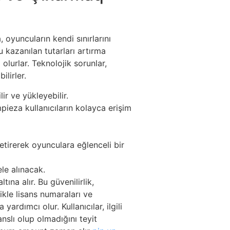
, oyuncuların kendi sınırlarını
 kazanılan tutarları artırma
olurlar. Teknolojik sorunlar,
ilirler.
ir ve yükleyebilir.
pieza kullanıcıların kolayca erişim
etirerek oyunculara eğlenceli bir
ele alınacak.
ına alır. Bu güvenilirlik,
likle lisans numaraları ve
yardımcı olur. Kullanıcılar, ilgili
nslı olup olmadığını teyit