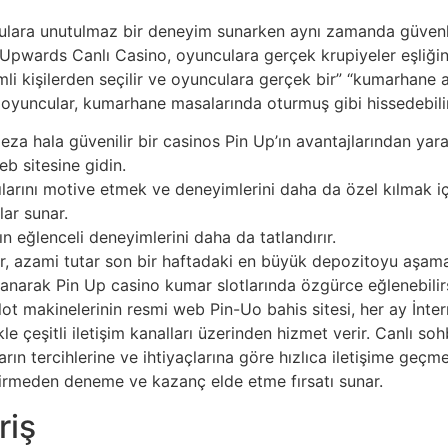
culara unutulmaz bir deneyim sunarken aynı zamanda güven
 Upwards Canlı Casino, oyunculara gerçek krupiyeler eşliği
li kişilerden seçilir ve oyunculara gerçek bir” “kumarhane 
 oyuncular, kumarhane masalarında oturmuş gibi hissedebilir 
eza hala güvenilir bir casinos Pin Up’ın avantajlarından ya
eb sitesine gidin.
cılarını motive etmek ve deneyimlerini daha da özel kılmak i
ar sunar.
ın eğlenceli deneyimlerini daha da tatlandırır.
adır, azami tutar son bir haftadaki en büyük depozitoyu aşam
arak Pin Up casino kumar slotlarında özgürce eğlenebilirs
 makinelerinin resmi web Pin-Uo bahis sitesi, her ay İnterne
kle çeşitli iletişim kanalları üzerinden hizmet verir. Canlı so
arın tercihlerine ve ihtiyaçlarına göre hızlıca iletişime geçme
 girmeden deneme ve kazanç elde etme fırsatı sunar.
riş