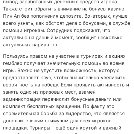
вывод заработанных денежных средств игрока.
Также стоит обратить внимание на бонусы казино
Пин Ап без пополнения депозита. Во-вторых, лучше
всего узнать, как обстоят дела с бонусами, в службе
помощи игрокам. Сотрудник подскажет, что
актуально на данный момент, сообщит несколько
актуальных вариантов.
Пользуясь правом на участие в турнирах и акциях
гемблер получает значительную помощь во время
игры. Важно не упустить возможность, которую
предоставляет клуб, чтобы значительно увеличить
вероятность на победу. Если проявить активность и
занять одно из призовых мест, взамен
администрация перечислит бонусные деньги или
комплект бесплатных вращений. По факту это
стремительная борьба за лидерство, что является
дополнительным стимулом для всех игроков
площадки. Турниры – ещё один крутой и важный