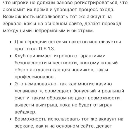
что игроки не должны заново регистрироваться, что
экономит их время и упрощает процесс входа.
Возможность использовать тот же аккаунт на
зеркале, как и на основном сайте, делает переход
между ними непрерывным и быстрым.
Для передачи сетевых пакетов используется
протокол TLS 1.3.
Клуб принимает игроков с гарантиями
безопасности и честности, поэтому полный
обзор актуален как для новичков, так и
профессионалов.
Это немаловажно, так как многие казино
«спаивают», совмещают бонусный и реальный
счет и таким образом не дают возможности
вывести выигрыш, пока не будет отыгран
вейджер.
Возможность использовать тот же аккаунт на
зеркале, как и на основном сайте, делает