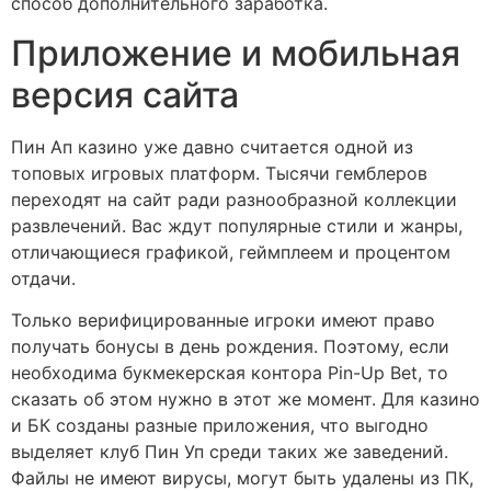
способ дополнительного заработка.
Приложение и мобильная
версия сайта
Пин Ап казино уже давно считается одной из
топовых игровых платформ. Тысячи гемблеров
переходят на сайт ради разнообразной коллекции
развлечений. Вас ждут популярные стили и жанры,
отличающиеся графикой, геймплеем и процентом
отдачи.
Только верифицированные игроки имеют право
получать бонусы в день рождения. Поэтому, если
необходима букмекерская контора Pin-Up Bet, то
сказать об этом нужно в этот же момент. Для казино
и БК созданы разные приложения, что выгодно
выделяет клуб Пин Уп среди таких же заведений.
Файлы не имеют вирусы, могут быть удалены из ПК,