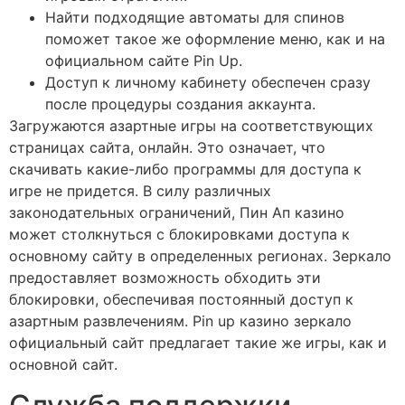
Найти подходящие автоматы для спинов
поможет такое же оформление меню, как и на
официальном сайте Pin Up.
Доступ к личному кабинету обеспечен сразу
после процедуры создания аккаунта.
Загружаются азартные игры на соответствующих
страницах сайта, онлайн. Это означает, что
скачивать какие-либо программы для доступа к
игре не придется. В силу различных
законодательных ограничений, Пин Ап казино
может столкнуться с блокировками доступа к
основному сайту в определенных регионах. Зеркало
предоставляет возможность обходить эти
блокировки, обеспечивая постоянный доступ к
азартным развлечениям. Pin up казино зеркало
официальный сайт предлагает такие же игры, как и
основной сайт.