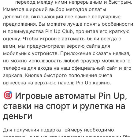
переход между ними непрерывным и быстрым.
Имеется широкий выбор методов оплаты
депозитов, включающий все самые популярные
предложения. Вы можете лучше понять особенности
и преимущества Pin Up Club, прочитав его краткую
оценку. Чтобы игровые автоматы были всегда с
вами, мы предусмотрели версию сайта для
мобильных устройств. Приложение сказать нельзя,
но можно использовать любой браузер мобильного
телефона для входа на наш официальный сайт и его
зеркала. Кнопка быстрого пополнения счета
вынесена на верхнюю панель Pin Up казино.
Игровые автоматы Pin Up,
ставки на спорт и рулетка на
деньги
Для получения подарка геймеру необходимо
отправить письмо специалистам техподдержки Pin