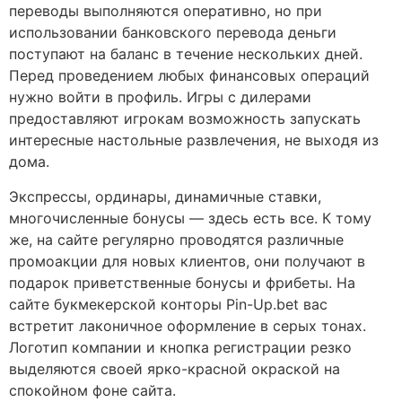
переводы выполняются оперативно, но при
использовании банковского перевода деньги
поступают на баланс в течение нескольких дней.
Перед проведением любых финансовых операций
нужно войти в профиль. Игры с дилерами
предоставляют игрокам возможность запускать
интересные настольные развлечения, не выходя из
дома.
Экспрессы, ординары, динамичные ставки,
многочисленные бонусы — здесь есть все. К тому
же, на сайте регулярно проводятся различные
промоакции для новых клиентов, они получают в
подарок приветственные бонусы и фрибеты. На
сайте букмекерской конторы Pin-Up.bet вас
встретит лаконичное оформление в серых тонах.
Логотип компании и кнопка регистрации резко
выделяются своей ярко-красной окраской на
спокойном фоне сайта.