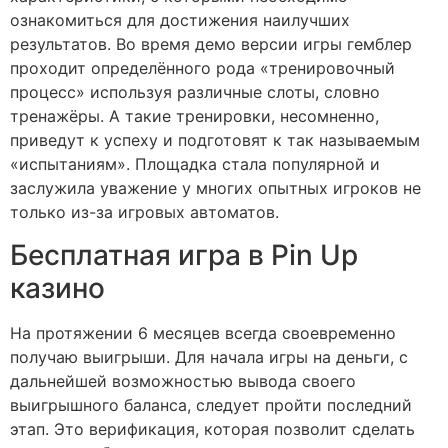
ознакомиться для достижения наилучших
результатов. Во время демо версии игры гемблер
проходит определённого рода «тренировочный
процесс» используя различные слоты, словно
тренажёры. А такие тренировки, несомненно,
приведут к успеху и подготовят к так называемым
«испытаниям». Площадка стала популярной и
заслужила уважение у многих опытных игроков не
только из-за игровых автоматов.
Бесплатная игра в Pin Up
казино
На протяжении 6 месяцев всегда своевременно
получаю выигрыши. Для начала игры на деньги, с
дальнейшей возможностью вывода своего
выигрышного баланса, следует пройти последний
этап. Это верификация, которая позволит сделать