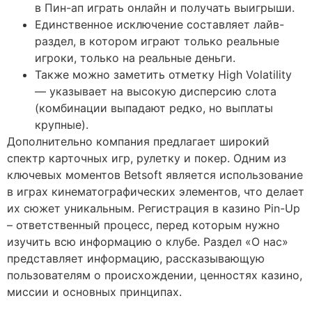
в Пин-ап играть онлайн и получать выигрыши.
Единственное исключение составляет лайв-
раздел, в котором играют только реальные
игроки, только на реальные деньги.
Также можно заметить отметку High Volatility
— указывает на высокую дисперсию слота
(комбинации выпадают редко, но выплаты
крупные).
Дополнительно компания предлагает широкий
спектр карточных игр, рулетку и покер. Одним из
ключевых моментов Betsoft является использование
в играх кинематографических элементов, что делает
их сюжет уникальным. Регистрация в казино Pin-Up
– ответственный процесс, перед которым нужно
изучить всю информацию о клубе. Раздел «О нас»
представляет информацию, рассказывающую
пользователям о происхождении, ценностях казино,
миссии и основных принципах.