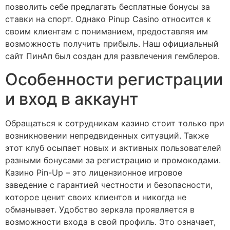
позволить себе предлагать бесплатные бонусы за
ставки на спорт. Однако Pinup Casino относится к
своим клиентам с пониманием, предоставляя им
возможность получить прибыль. Наш официальный
сайт ПинАп был создан для развлечения гемблеров.
Особенности регистрации
и вход в аккаунт
Обращаться к сотрудникам казино стоит только при
возникновении непредвиденных ситуаций. Также
этот клуб осыпает новых и активных пользователей
разными бонусами за регистрацию и промокодами.
Казино Pin-Up – это лицензионное игровое
заведение с гарантией честности и безопасности,
которое ценит своих клиентов и никогда не
обманывает. Удобство зеркала проявляется в
возможности входа в свой профиль. Это означает,