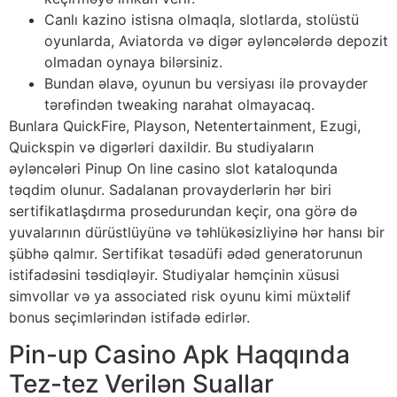
Canlı kazino istisna olmaqla, slotlarda, stolüstü
oyunlarda, Aviatorda və digər əyləncələrdə depozit
olmadan oynaya bilərsiniz.
Bundan əlavə, oyunun bu versiyası ilə provayder
tərəfindən tweaking narahat olmayacaq.
Bunlara QuickFire, Playson, Netentertainment, Ezugi,
Quickspin və digərləri daxildir. Bu studiyaların
əyləncələri Pinup On line casino slot kataloqunda
təqdim olunur. Sadalanan provayderlərin hər biri
sertifikatlaşdırma prosedurundan keçir, ona görə də
yuvalarının dürüstlüyünə və təhlükəsizliyinə hər hansı bir
şübhə qalmır. Sertifikat təsadüfi ədəd generatorunun
istifadəsini təsdiqləyir. Studiyalar həmçinin xüsusi
simvollar və ya associated risk oyunu kimi müxtəlif
bonus seçimlərindən istifadə edirlər.
Pin-up Casino Apk Haqqında
Tez-tez Verilən Suallar