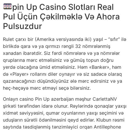
pin Up Casino Slotları Real
Pul Üçün Çəkilməklə Və Ahora
Pulsuzdur
Rulet çarxı bir (Amerika versiyasında iki) yaşıl – “sıfır” ilə
birlikdə qara və ya qırmızı rəngli 32 nömrələnmiş
xanadan ibarətdir. Siz fərdi nömrələrə və ya nömrələr
qruplarına mərc etməlisiniz və gümüş topun doğru
yerdə olacağına ümid etməlisiniz. Həm «Banker», həm
də «Player» rollarını diler oynayır və siz sadəcə olaraq
qazanacağınızı düşündüyünüz ələ mərc edirsiniz və ya
heç-heçəyə mərc etməyi seçə bilərsiniz.
Onlayn casino Pin Up azerbaijan məşhur CarlettaNV
şirkəti tərəfindən idarə olunur. Rəylərində qonaqlar yaxşı
xidmət səviyyəsini, qumar oyunlarının yaxşı seçimini və
uduşların sürətli ödənilməsini qeyd edirlər. Klubun rəsmi
saytında təsdiqlənmiş tənzimləyici orqan Antillephone