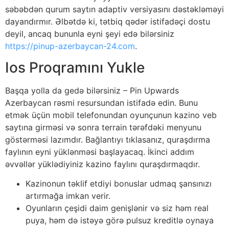
səbəbdən qurum saytın adaptiv versiyasını dəstəkləməyi
dayandırmır. Əlbətdə ki, tətbiq qədər istifadəçi dostu
deyil, ancaq bununla eyni şeyi edə bilərsiniz
https://pinup-azerbaycan-24.com
.
Ios Proqramını Yukle
Başqa yolla da gedə bilərsiniz – Pin Upwards
Azerbaycan rəsmi resursundan istifadə edin. Bunu
etmək üçün mobil telefonundan oyunçunun kazino veb
saytına girməsi və sonra terrain tərəfdəki menyunu
göstərməsi lazımdır. Bağlantıyı tıklasanız, quraşdırma
faylının eyni yüklənməsi başlayacaq. İkinci addım
əvvəllər yüklədiyiniz kazino faylını quraşdırmaqdır.
Kazinonun təklif etdiyi bonuslar udmaq şansınızı
artırmağa imkan verir.
Oyunların çeşidi daim genişlənir və siz həm real
puya, həm də istəyə görə pulsuz kreditlə oynaya