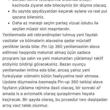
kazinoda ziyarət edə biləcəyiniz bir düymə olacaq.
Bu saytda qeydiyyatdan keçərək əylənə və real pul
qazana bilərsiniz.
Daha az maraqlı seçim parlaq vizual üslubu ilə
seçilən müasir slot maşınlarıdır.
Yenilənmədə adi rebrandinqdən tutmuş yeni faydalı
vasitələr və bölmələrin əlavəsinə qədər müxtəlif
yeniliklər landa bilər. Pin Up 360 yeniləməsinin əlavə
edilməsi haqqında məlumat almaq üçün sadəcə
proqramı işə salın və yeni məlumatları yükləməyi təklif
etdiyiniz bildirişi görəcəksiniz. Bəzən oyunçu
yeniləmədən imtina edə bilər, ancaq yalnız yeni
funksiyalar xidmətin bütün fəaliyyətinə təsir etməsə.
Update düyməsinə basmaqla Pin-up 360 tətbiqi əlavə
faylların yükləmə rejiminə daxil olacaq, bir sonraki a?
amada is ə avtomatik olaraq quraşdırmanı həyata
keçirəcək. Bir qayda olaraq, bu prosedur two dəqiqədən
artıq vaxt tələb olunmur.