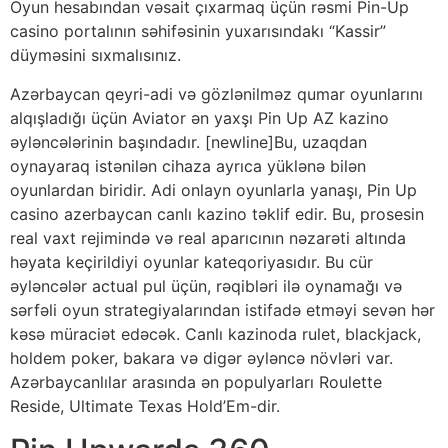
Oyun hesabından vəsait çıxarmaq üçün rəsmi Pin-Up
casino portalının səhifəsinin yuxarısındakı “Kassir”
düyməsini sıxmalısınız.
Azərbaycan qeyri-adi və gözlənilməz qumar oyunlarını
alqışladığı üçün Aviator ən yaxşı Pin Up AZ kazino
əyləncələrinin başındadır. [newline]Bu, uzaqdan
oynayaraq istənilən cihaza ayrıca yüklənə bilən
oyunlardan biridir. Adi onlayn oyunlarla yanaşı, Pin Up
casino azerbaycan canlı kazino təklif edir. Bu, prosesin
real vaxt rejimində və real aparıcının nəzarəti altında
həyata keçirildiyi oyunlar kateqoriyasıdır. Bu cür
əyləncələr actual pul üçün, rəqibləri ilə oynamağı və
sərfəli oyun strategiyalarından istifadə etməyi sevən hər
kəsə müraciət edəcək. Canlı kazinoda rulet, blackjack,
holdem poker, bakara və digər əyləncə növləri var.
Azərbaycanlılar arasında ən populyarları Roulette
Reside, Ultimate Texas Hold’Em-dir.