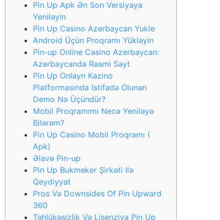
Pin Up Apk Ən Son Versiyaya
Yeniləyin
Pin Up Casino Azerbaycan Yukle
Android Üçün Proqramı Yükləyin
Pin-up Online Casino Azerbaycan:
Azərbaycanda Rəsmi Sayt
Pin Up Onlayn Kazino
Platformasında Istifadə Olunan
Demo Nə Üçündür?
Mobil Proqramımı Necə Yeniləyə
Bilərəm?
Pin Up Casino Mobil Proqramı (
Apk)
Əlavə Pin-up
Pin Up Bukmeker Şirkəti Ilə
Qeydiyyat
Pros Və Downsides Of Pin Upward
360
Təhlükəsizlik Və Lisenziya Pin Up