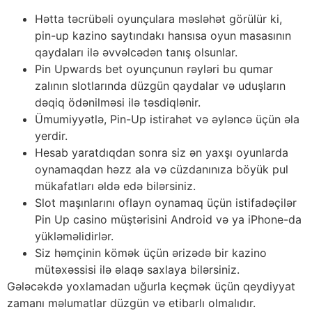
Hətta təcrübəli oyunçulara məsləhət görülür ki,
pin-up kazino saytındakı hansısa oyun masasının
qaydaları ilə əvvəlcədən tanış olsunlar.
Pin Upwards bet oyunçunun rəyləri bu qumar
zalının slotlarında düzgün qaydalar və uduşların
dəqiq ödənilməsi ilə təsdiqlənir.
Ümumiyyətlə, Pin-Up istirahət və əyləncə üçün əla
yerdir.
Hesab yaratdıqdan sonra siz ən yaxşı oyunlarda
oynamaqdan həzz ala və cüzdanınıza böyük pul
mükafatları əldə edə bilərsiniz.
Slot maşınlarını oflayn oynamaq üçün istifadəçilər
Pin Up casino müştərisini Android və ya iPhone-da
yükləməlidirlər.
Siz həmçinin kömək üçün ərizədə bir kazino
mütəxəssisi ilə əlaqə saxlaya bilərsiniz.
Gələcəkdə yoxlamadan uğurla keçmək üçün qeydiyyat
zamanı məlumatlar düzgün və etibarlı olmalıdır.