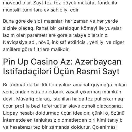
mövcud olur. Sayt tez-tez böyük mükafat fondu ilə
müxtəlif turnirlərə ev sahibliyi edir.
Buna görə də slot maşınları hər zaman və hər yerdə
sizinlə olacaq. Rahat bir kataloqun köməyi ilə yuvaları
lazım olan parametrlərə görə sıralaya bilərsiniz.
Naviqasiya adı, növü, inkişaf etdiricisi, yeniliyi və digər
amillərə görə filtrlərə malikdir.
Pin Up Casino Az: Azərbaycan
Istifadəçiləri Üçün Rəsmi Sayt
Bu xidmət dərhal klubda yalnız əmanət qoymağa imkan
verir, ondan istifadə edərək vəsait çıxarmaq mümkün
deyil. Müvafiq olaraq, istənilən halda tez pul çıxarmaq
üçün profilə bəzi təfərrüatlar əlavə etməli olacaqsınız.
Liqpay hesabı doldurmaq üçün idealdır, çünki o, özünü
İnternetdə ən təhlükəsiz xidmətlərdən biri kimi tanıyıb
və hesabınızı tez bir zamanda doldurur. Çıxarılması