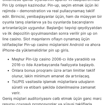
Pin Up onlayn kazinodur. Pin-up, seçim etmək üçün iki
rejimdə – demonstration və real pullaoynamaq təklif
edir. Birincisi, yenibaşlayanlar üçün, həm də müəyyən bir
oyunla tanış olanlarvə ya bu oyunlarda bacarıqlarını
artıranlarüçün uygundur. Başlanğıc təşviqi qeydiyyatdan
və ilk depozitin qoyulmasından sonra verilir pin up on
line casino. Slot maşınlarını oflayn oynamaq üçün
istifadəçilər Pin-up casino müştərisini Android və ahora
iPhone-da yükləməlidirlər pin up giris.
Məşhur Pin-Up casino 2006-cı ildə yaradılıb və
2016-cı ildə Azərbaycanda fəaliyyətə başlayıb.
Onlara bonus proqramı üzrə artan limitlər təklif
olunur, lakin minimum əmanət də artırılacaq.
TsUPIS vasitəsilə işləmək müştərilərə uduşların
sürətli və etibarlı şəkildə ödənilməsinə zəmanət
verir.
Geniş müştəri auditoriyasını cəlb etmək üçün gənc mərc
resursu çoxsaylı promosyonlar və xüsusi təkliflərlə