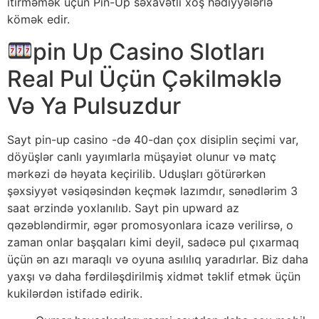
itirməmək üçün Pin-Up səxavətli xoş hədiyyələrlə
kömək edir.
pin Up Casino Slotları
Real Pul Üçün Çəkilməklə
Və Ya Pulsuzdur
Sayt pin-up casino -də 40-dan çox disiplin seçimi var,
döyüşlər canlı yayımlarla müşayiət olunur və matç
mərkəzi də həyata keçirilib. Uduşları götürərkən
şəxsiyyət vəsiqəsindən keçmək lazımdır, sənədlərim 3
saat ərzində yoxlanılıb. Sayt pin upward az
qəzəbləndirmir, əgər promosyonlara icazə verilirsə, o
zaman onlar başqaları kimi deyil, sadəcə pul çıxarmaq
üçün ən azı maraqlı və oyuna asılılıq yaradırlar. Biz daha
yaxşı və daha fərdiləşdirilmiş xidmət təklif etmək üçün
kukilərdən istifadə edirik.