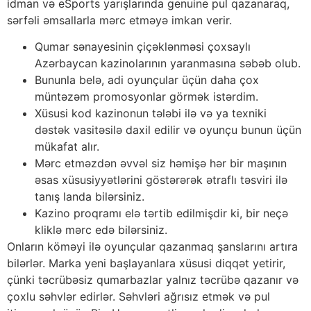
idman və eSports yarışlarında genuine pul qazanaraq,
sərfəli əmsallarla mərc etməyə imkan verir.
Qumar sənayesinin çiçəklənməsi çoxsaylı
Azərbaycan kazinolarının yaranmasına səbəb olub.
Bununla belə, adi oyunçular üçün daha çox
müntəzəm promosyonlar görmək istərdim.
Xüsusi kod kazinonun tələbi ilə və ya texniki
dəstək vasitəsilə daxil edilir və oyunçu bunun üçün
mükafat alır.
Mərc etməzdən əvvəl siz həmişə hər bir maşının
əsas xüsusiyyətlərini göstərərək ətraflı təsviri ilə
tanış landa bilərsiniz.
Kazino proqramı elə tərtib edilmişdir ki, bir neçə
kliklə mərc edə bilərsiniz.
Onların köməyi ilə oyunçular qazanmaq şanslarını artıra
bilərlər. Marka yeni başlayanlara xüsusi diqqət yetirir,
çünki təcrübəsiz qumarbazlar yalnız təcrübə qazanır və
çoxlu səhvlər edirlər. Səhvləri ağrısız etmək və pul