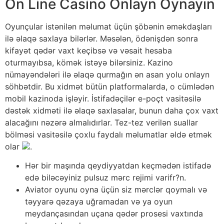
On Line Casino Onlayn Oynayın
Oyunçular istənilən məlumat üçün şöbənin əməkdaşları
ilə əlaqə saxlaya bilərlər. Məsələn, ödənişdən sonra
kifayət qədər vaxt keçibsə və vəsait hesaba
oturmayıbsa, kömək istəyə bilərsiniz. Kazino
nümayəndələri ilə əlaqə qurmağın ən asan yolu onlayn
söhbətdir. Bu xidmət bütün platformalarda, o cümlədən
mobil kazinoda işləyir. İstifadəçilər e-poçt vasitəsilə
dəstək xidməti ilə əlaqə saxlasalar, bunun daha çox vaxt
alacağını nəzərə almalıdırlar. Tez-tez verilən suallar
bölməsi vasitəsilə çoxlu faydalı məlumatlar əldə etmək
olar
.
Hər bir maşında qeydiyyatdan keçmədən istifadə
edə biləcəyiniz pulsuz mərc rejimi varifr?n.
Aviator oyunu oyna üçün siz mərclər qoymalı və
təyyarə qəzaya uğramadan və ya oyun
meydançasından uçana qədər prosesi vaxtında