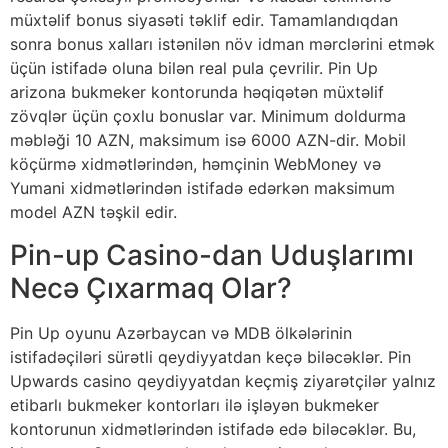
müxtəlif bonus siyasəti təklif edir. Tamamlandıqdan
sonra bonus xalları istənilən növ idman mərclərini etmək
üçün istifadə oluna bilən real pula çevrilir. Pin Up
arizona bukmeker kontorunda həqiqətən müxtəlif
zövqlər üçün çoxlu bonuslar var. Minimum doldurma
məbləği 10 AZN, maksimum isə 6000 AZN-dir. Mobil
köçürmə xidmətlərindən, həmçinin WebMoney və
Yumani xidmətlərindən istifadə edərkən maksimum
model AZN təşkil edir.
Pin-up Casino-dan Uduşlarımı
Necə Çıxarmaq Olar?
Pin Up oyunu Azərbaycan və MDB ölkələrinin
istifadəçiləri sürətli qeydiyyatdan keçə biləcəklər. Pin
Upwards casino qeydiyyatdan keçmiş ziyarətçilər yalnız
etibarlı bukmeker kontorları ilə işləyən bukmeker
kontorunun xidmətlərindən istifadə edə biləcəklər. Bu,