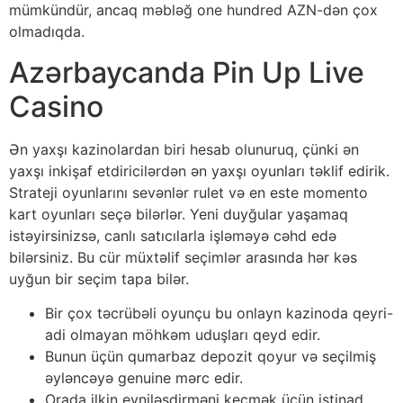
mümkündür, ancaq məbləğ one hundred AZN-dən çox
olmadıqda.
Azərbaycanda Pin Up Live
Casino
Ən yaxşı kazinolardan biri hesab olunuruq, çünki ən
yaxşı inkişaf etdiricilərdən ən yaxşı oyunları təklif edirik.
Strateji oyunlarını sevənlər rulet və en este momento
kart oyunları seçə bilərlər. Yeni duyğular yaşamaq
istəyirsinizsə, canlı satıcılarla işləməyə cəhd edə
bilərsiniz. Bu cür müxtəlif seçimlər arasında hər kəs
uyğun bir seçim tapa bilər.
Bir çox təcrübəli oyunçu bu onlayn kazinoda qeyri-
adi olmayan möhkəm uduşları qeyd edir.
Bunun üçün qumarbaz depozit qoyur və seçilmiş
əyləncəyə genuine mərc edir.
Orada ilkin eyniləşdirməni keçmək üçün istinad