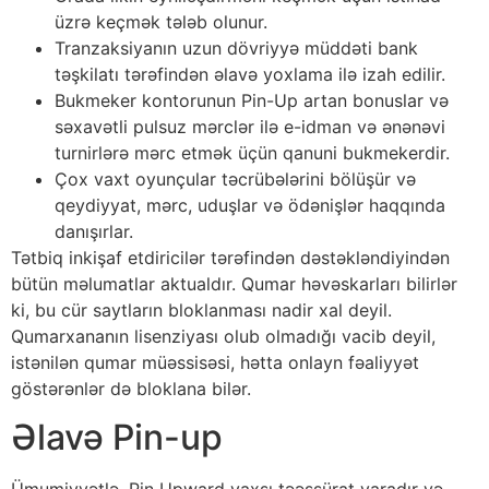
üzrə keçmək tələb olunur.
Tranzaksiyanın uzun dövriyyə müddəti bank
təşkilatı tərəfindən əlavə yoxlama ilə izah edilir.
Bukmeker kontorunun Pin-Up artan bonuslar və
səxavətli pulsuz mərclər ilə e-idman və ənənəvi
turnirlərə mərc etmək üçün qanuni bukmekerdir.
Çox vaxt oyunçular təcrübələrini bölüşür və
qeydiyyat, mərc, uduşlar və ödənişlər haqqında
danışırlar.
Tətbiq inkişaf etdiricilər tərəfindən dəstəkləndiyindən
bütün məlumatlar aktualdır. Qumar həvəskarları bilirlər
ki, bu cür saytların bloklanması nadir xal deyil.
Qumarxananın lisenziyası olub olmadığı vacib deyil,
istənilən qumar müəssisəsi, hətta onlayn fəaliyyət
göstərənlər də bloklana bilər.
Əlavə Pin-up