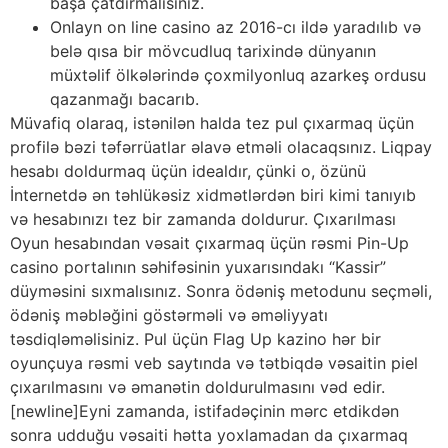
başa çatdırmalısınız.
Onlayn on line casino az 2016-cı ildə yaradılıb və
belə qısa bir mövcudluq tarixində dünyanın
müxtəlif ölkələrində çoxmilyonluq azarkeş ordusu
qazanmağı bacarıb.
Müvafiq olaraq, istənilən halda tez pul çıxarmaq üçün
profilə bəzi təfərrüatlar əlavə etməli olacaqsınız. Liqpay
hesabı doldurmaq üçün idealdır, çünki o, özünü
İnternetdə ən təhlükəsiz xidmətlərdən biri kimi tanıyıb
və hesabınızı tez bir zamanda doldurur. Çıxarılması
Oyun hesabından vəsait çıxarmaq üçün rəsmi Pin-Up
casino portalının səhifəsinin yuxarısındakı “Kassir”
düyməsini sıxmalısınız. Sonra ödəniş metodunu seçməli,
ödəniş məbləğini göstərməli və əməliyyatı
təsdiqləməlisiniz. Pul üçün Flag Up kazino hər bir
oyunçuya rəsmi veb saytında və tətbiqdə vəsaitin piel
çıxarılmasını və əmanətin doldurulmasını vəd edir.
[newline]Eyni zamanda, istifadəçinin mərc etdikdən
sonra udduğu vəsaiti hətta yoxlamadan da çıxarmaq