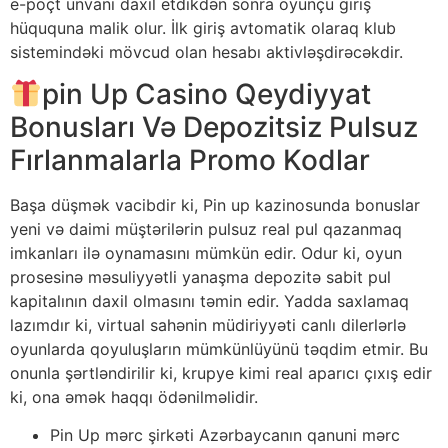
e-poçt ünvanı daxil etdikdən sonra oyunçu giriş
hüququna malik olur. İlk giriş avtomatik olaraq klub
sistemindəki mövcud olan hesabı aktivləşdirəcəkdir.
pin Up Casino Qeydiyyat
Bonusları Və Depozitsiz Pulsuz
Fırlanmalarla Promo Kodlar
Başa düşmək vacibdir ki, Pin up kazinosunda bonuslar
yeni və daimi müştərilərin pulsuz real pul qazanmaq
imkanları ilə oynamasını mümkün edir. Odur ki, oyun
prosesinə məsuliyyətli yanaşma depozitə sabit pul
kapitalının daxil olmasını təmin edir. Yadda saxlamaq
lazımdır ki, virtual sahənin müdiriyyəti canlı dilerlərlə
oyunlarda qoyuluşların mümkünlüyünü təqdim etmir. Bu
onunla şərtləndirilir ki, krupye kimi real aparıcı çıxış edir
ki, ona əmək haqqı ödənilməlidir.
Pin Up mərc şirkəti Azərbaycanın qanuni mərc