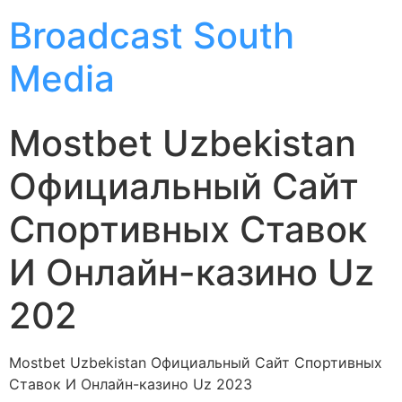
Broadcast South
Media
Mostbet Uzbekistan
Официальный Сайт
Спортивных Ставок
И Онлайн-казино Uz
202
Mostbet Uzbekistan Официальный Сайт Спортивных
Ставок И Онлайн-казино Uz 2023