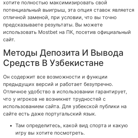
хотите полностью максимизировать свой
потенциальный выигрыш, эта опция ставок является
отличной заменой, при условии, что вы точно
предсказываете результаты. Вы можете
использовать Mostbet на ПК, посетив официальный
сайт.
Методы Депозита И Вывода
Средств В Узбекистане
Он содержит все возможности и функции
предыдущих версий и работает безупречно.
Отличное удобство в использовании гарантирует,
что у игроков не возникнет трудностей с
использованием сайта. Для узбекской публики на
сайте есть даже португальский язык.
Там определитесь, какой вид спорта и какую
игру вы хотите посмотреть.