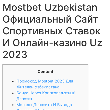
Mostbet Uzbekistan
Официальный Сайт
Спортивных Ставок
И Онлайн-казино Uz
2023
Content
Промокод Mostbet 2023 Для
Жителей Узбекистана
Бонус Через Криптовалютный
Депозит
Методы Депозита И Вывода