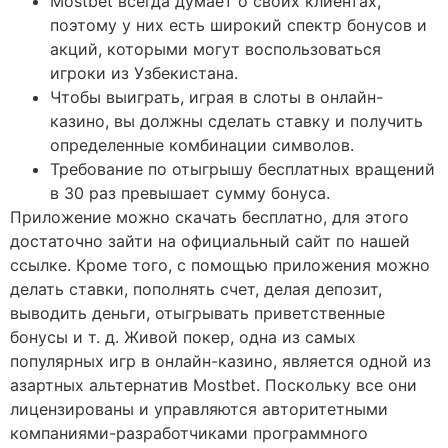
Mostbet всегда думает о своих клиентах,
поэтому у них есть широкий спектр бонусов и
акций, которыми могут воспользоваться
игроки из Узбекистана.
Чтобы выиграть, играя в слоты в онлайн-
казино, вы должны сделать ставку и получить
определенные комбинации символов.
Требование по отыгрышу бесплатных вращений
в 30 раз превышает сумму бонуса.
Приложение можно скачать бесплатно, для этого
достаточно зайти на официальный сайт по нашей
ссылке. Кроме того, с помощью приложения можно
делать ставки, пополнять счет, делая депозит,
выводить деньги, отыгрывать приветственные
бонусы и т. д. Живой покер, одна из самых
популярных игр в онлайн-казино, является одной из
азартных альтернатив Mostbet. Поскольку все они
лицензированы и управляются авторитетными
компаниями-разработчиками программного