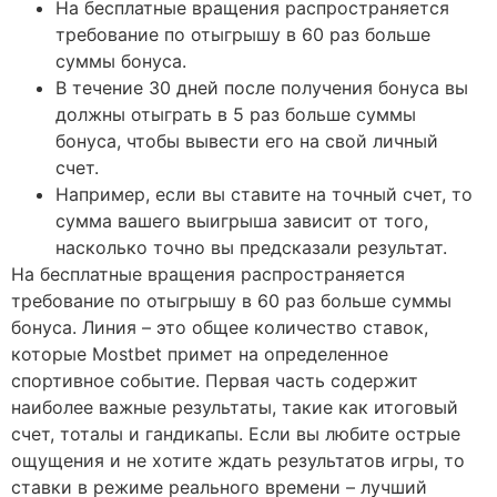
На бесплатные вращения распространяется
требование по отыгрышу в 60 раз больше
суммы бонуса.
В течение 30 дней после получения бонуса вы
должны отыграть в 5 раз больше суммы
бонуса, чтобы вывести его на свой личный
счет.
Например, если вы ставите на точный счет, то
сумма вашего выигрыша зависит от того,
насколько точно вы предсказали результат.
На бесплатные вращения распространяется
требование по отыгрышу в 60 раз больше суммы
бонуса. Линия – это общее количество ставок,
которые Mostbet примет на определенное
спортивное событие. Первая часть содержит
наиболее важные результаты, такие как итоговый
счет, тоталы и гандикапы. Если вы любите острые
ощущения и не хотите ждать результатов игры, то
ставки в режиме реального времени – лучший