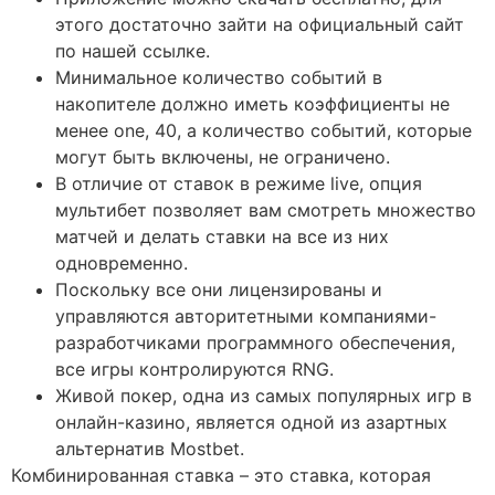
этого достаточно зайти на официальный сайт
по нашей ссылке.
Минимальное количество событий в
накопителе должно иметь коэффициенты не
менее one, 40, а количество событий, которые
могут быть включены, не ограничено.
В отличие от ставок в режиме live, опция
мультибет позволяет вам смотреть множество
матчей и делать ставки на все из них
одновременно.
Поскольку все они лицензированы и
управляются авторитетными компаниями-
разработчиками программного обеспечения,
все игры контролируются RNG.
Живой покер, одна из самых популярных игр в
онлайн-казино, является одной из азартных
альтернатив Mostbet.
Комбинированная ставка – это ставка, которая