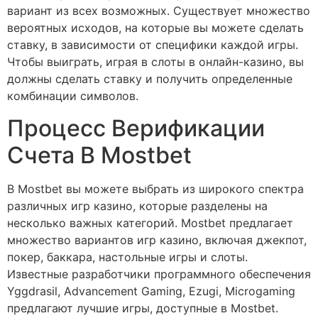
вариант из всех возможных. Существует множество
вероятных исходов, на которые вы можете сделать
ставку, в зависимости от специфики каждой игры.
Чтобы выиграть, играя в слоты в онлайн-казино, вы
должны сделать ставку и получить определенные
комбинации символов.
Процесс Верификации
Счета В Mostbet
В Mostbet вы можете выбрать из широкого спектра
различных игр казино, которые разделены на
несколько важных категорий. Mostbet предлагает
множество вариантов игр казино, включая джекпот,
покер, баккара, настольные игры и слоты.
Известные разработчики программного обеспечения
Yggdrasil, Advancement Gaming, Ezugi, Microgaming
предлагают лучшие игры, доступные в Mostbet.