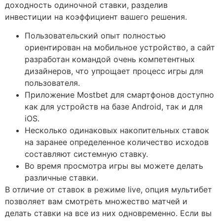
доходность одиночной ставки, разделив
инвестиции на коэффициент вашего решения.
Пользовательский опыт полностью
ориентирован на мобильное устройство, а сайт
разработан командой очень компетентных
дизайнеров, что упрощает процесс игры для
пользователя.
Приложение Mostbet для смартфонов доступно
как для устройств на базе Android, так и для
iOS.
Несколько одинаковых накопительных ставок
на заранее определенное количество исходов
составляют системную ставку.
Во время просмотра игры вы можете делать
различные ставки.
В отличие от ставок в режиме live, опция мультибет
позволяет вам смотреть множество матчей и
делать ставки на все из них одновременно. Если вы