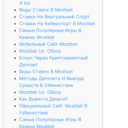
И Ios
Виды Ставок В Mostbet
Ставки На Виртуальный Спорт
Ставки На Киберспорт В Mostbet
Самые Популярные Игры В
Казино Mostbet
Мобильный Сайт Mostbet
Mostbet Uz: Обзор
Бонус Через Криптовалютный
Депозит
Виды Ставок В Mostbet
Методы Депозита И Вывода
Средств В Узбекистане
Mostbet Uz: Обзор
Как Вывести Деньги?
Официальный Сайт Mostbet В
Узбекистане
Самые Популярные Игры В
Казино Mostbet