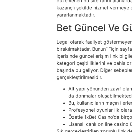
düzenlenen bu site farklı alanlard
kazançlı şekilde hizmet vermeye d
yararlanmaktadır.
Bet Güncel Ve Gü
Legal olarak faaliyet göstermeyen 
bırakılmaktadır. Bunun” “için say
içerisinde güncel erişim link bilgil
kategori çeşitliliklerini ve bahis 
başında bu geliyor. Diğer sebeple
gerçekleştirilmesidir.
Alt yapı yönünden zayıf olan
da donmalar oluşabilmektedi
Bu, kullanıcıların maçın iler
Profesyonel oyunlar ilk olara
Özetle 1xBet Casino’da birçok
Lisanslı canlı on line casino 
Sık gerçekleştirilen zorunlu link d