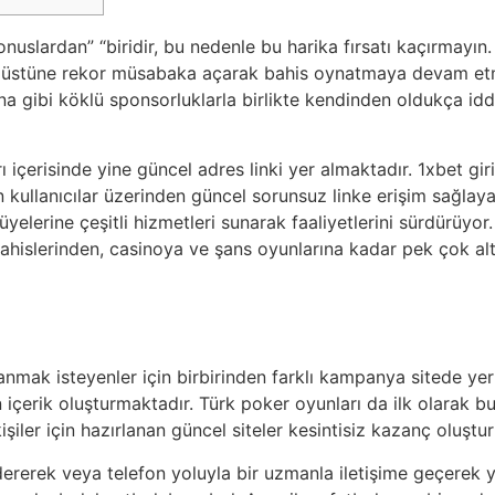
uslardan” “biridir, bu nedenle bu harika fırsatı kaçırmayın
 üstüne rekor müsabaka açarak bahis oynatmaya devam etmek
a gibi köklü sponsorluklarla birlikte kendinden oldukça idd
ı içerisinde yine güncel adres linki yer almaktadır. 1xbet gir
kullanıcılar üzerinden güncel sorunsuz linke erişim sağlayab
üyelerine çeşitli hizmetleri sunarak faaliyetlerini sürdürüyo
ahislerinden, casinoya ve şans oyunlarına kadar pek çok alte
lanmak isteyenler için birbirinden farklı kampanya sitede ye
 içerik oluşturmaktadır. Türk poker oyunları da ilk olarak bu 
şiler için hazırlanan güncel siteler kesintisiz kazanç oluştu
dererek veya telefon yoluyla bir uzmanla iletişime geçerek ya