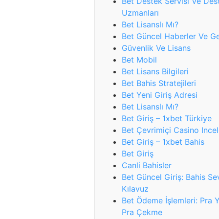
Bet Destek Servisi Ve Des
Uzmanları
Bet Lisanslı Mı?
Bet Güncel Haberler Ve Ge
Güvenlik Ve Lisans
Bet Mobil
Bet Lisans Bilgileri
Bet Bahis Stratejileri
Bet Yeni Giriş Adresi
Bet Lisanslı Mı?
Bet Giriş – 1xbet Türkiye
Bet Çevrimiçi Casino Ince
Bet Giriş – 1xbet Bahis
Bet Giriş
Canli Bahisler
Bet Güncel Giriş: Bahis Seve
Kılavuz
Bet Ödeme İşlemleri: Pra 
Pra Çekme