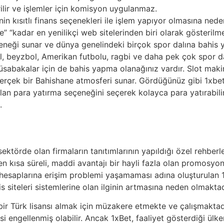
ilir ve işlemler için komisyon uygulanmaz.
in kısıtlı finans seçenekleri ile işlem yapıyor olmasına ned
 “kadar en yenilikçi web sitelerinden biri olarak gösterilme
çeneği sunar ve dünya genelindeki birçok spor dalına bahis y
l, beyzbol, Amerikan futbolu, ragbi ve daha pek çok spor dal
 müsabakalar için de bahis yapma olanağınız vardır. Slot makin
 gerçek bir Bahishane atmosferi sunar. Gördüğünüz gibi 1xbet
an para yatırma seçeneğini seçerek kolayca para yatırabilir,
.
 sektörde olan firmaların tanıtımlarının yapıldığı özel rehber
len kısa süreli, maddi avantajı bir hayli fazla olan promosyon
 hesaplarına erişim problemi yaşamaması adına oluşturulan 1
 siteleri sistemlerine olan ilginin artmasına neden olmaktad
 bir Türk lisansı almak için müzakere etmekte ve çalışmaktad
esi engellenmiş olabilir. Ancak 1xBet, faaliyet gösterdiği ül