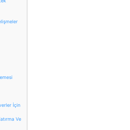
tek
lişmeler
lemesi
rler İçin
Yatırma Ve