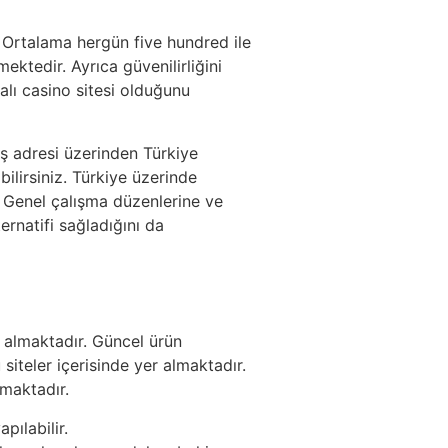
. Ortalama hergün five hundred ile
tedir. Ayrıca güvenilirliğini
alı casino sitesi olduğunu
iş adresi üzerinden Türkiye
ilirsiniz. Türkiye üzerinde
r. Genel çalışma düzenlerine ve
rnatifi sağladığını da
r almaktadır. Güncel ürün
siteler içerisinde yer almaktadır.
rmaktadır.
pılabilir.