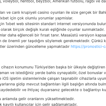
, voleybol, hentbol, beyzbol, Amerikan futbolu, ragbi ve d
arı ve canlı krupiyeli casino oyunları ile size gerçek bir Ba
1xbet için çok olumlu yorumlar yapmislar.
çin 1xbet web sitesinin standart internet versiyonunda bulun
 olarak birçok değişik kuralı eşliğinde oyunlar sunmaktadır. 
yunlar daha eğlenceli bir fırsat tanır. Masaüstü versiyon kap
de önemli yer taşıdığını söylemek gerekmektedir. Çünkü kull
etler üzerinden güncelleme yapmaktadır
https://pronostici-
 cihazın konumunu Türkiye’den başka bir ülkeyle değiştiren
 zaman ve istediğiniz yerde bahis oynayabilir, özel bonuslar 
e iOS işletim sistemlerinde çalışan taşınabilir cihazlarla uyu
arlarına gidip mevcut bağlantıları ilgili başlığın altında bul
aydedebilir ve ihtiyaç duyarsanız gelecekte o bağlantıyı kull
bu anlamda gelir oranlarını yükseltmektedir.
 kayıtlı kullanıcılar için gelir sağlamaktadır.