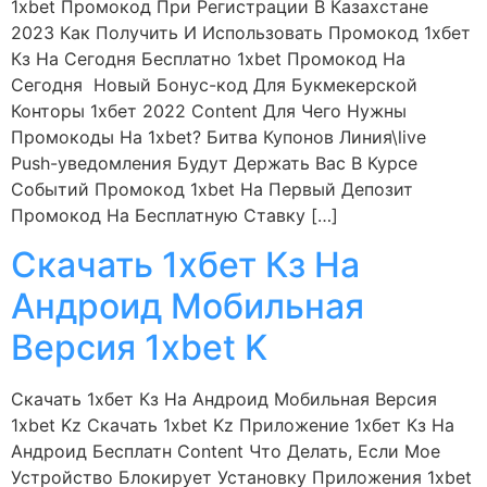
1xbet Промокод При Регистрации В Казахстане
2023 Как Получить И Использовать Промокод 1хбет
Кз На Сегодня Бесплатно 1xbet Промокод На
Сегодня ️ Новый Бонус-код Для Букмекерской
Конторы 1хбет 2022 Content Для Чего Нужны
Промокоды На 1xbet? Битва Купонов Линия\live
Push-уведомления Будут Держать Вас В Курсе
Событий Промокод 1xbet На Первый Депозит
Промокод На Бесплатную Ставку […]
Скачать 1хбет Кз На
Андроид Мобильная
Версия 1xbet K
Скачать 1хбет Кз На Андроид Мобильная Версия
1xbet Kz Скачать 1xbet Kz Приложение 1хбет Кз На
Андроид Бесплатн Content Что Делать, Если Мое
Устройство Блокирует Установку Приложения 1xbet