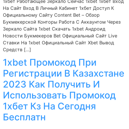
1хбет Работающее Зеркало Сейчас 1xbet 1хбет Вход
На Сайт Вход В Личный Кабинет 1хбет Доступ К
Официальному Сайту Content Bet – Обзор
Букмекерской Конторы Работа С Аккаунтом Через
Зеркало Сайта 1xbet Скачать 1xbet Андроид
Новости Букмекеров Bet Официальный Сайт Live
Ставки На 1xbet Официальный Сайт Xbet Вывод
Средств […]
1xbet Промокод При
Регистрации В Казахстане
2023 Как Получить И
Использовать Промокод
1хбет Кз На Сегодня
Бесплатн