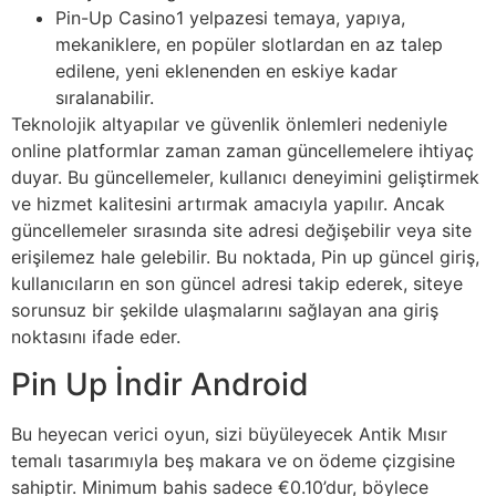
Pin-Up Casino1 yelpazesi temaya, yapıya,
mekaniklere, en popüler slotlardan en az talep
edilene, yeni eklenenden en eskiye kadar
sıralanabilir.
Teknolojik altyapılar ve güvenlik önlemleri nedeniyle
online platformlar zaman zaman güncellemelere ihtiyaç
duyar. Bu güncellemeler, kullanıcı deneyimini geliştirmek
ve hizmet kalitesini artırmak amacıyla yapılır. Ancak
güncellemeler sırasında site adresi değişebilir veya site
erişilemez hale gelebilir. Bu noktada, Pin up güncel giriş,
kullanıcıların en son güncel adresi takip ederek, siteye
sorunsuz bir şekilde ulaşmalarını sağlayan ana giriş
noktasını ifade eder.
Pin Up İndir Android
Bu heyecan verici oyun, sizi büyüleyecek Antik Mısır
temalı tasarımıyla beş makara ve on ödeme çizgisine
sahiptir. Minimum bahis sadece €0.10’dur, böylece