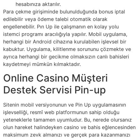
hesabınıza aktarılır.
Para çekme girişiminde bulunulduğunda bonus iptal
edilebilir veya ödeme talebi otomatik olarak
engellenebilir. Pın Up ile çalışmanın en kolay yolu
istemci programı aracılığıyla yapılır. Mobil uygulama,
herhangi bir Android cihazına kurulabilen işlevsel bir
kabuktur. Uygulama, kilitlenme sorununu çözmekte ve
ayrıca herhangi bir gecikme olmaksızın canlı bahisleri
kaydetmeyi mümkün kılmaktadır.
Online Casino Müşteri
Destek Servisi Pin-up
Sitenin mobil versiyonunun ve Pin Up uygulamasının
işlevselliği, resmî web platformunun sahip olduğu
yeteneklerle tamamen uyumludur. Bu, nerede olursanız
olun hareket halindeyken casino ve bahis eğlencesinden
maksimum zevk almanızı ve gerçek para kazanmanızı