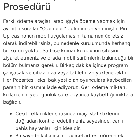
Prosedürü
Farklı ödeme araçları aracılığıyla ödeme yapmak için
ayrıntılı kurallar “Ödemeler” bölümünde verilmiştir. Pin
Up casinonun mobil uygulamasını tamamen ücretsiz
olarak indirebilirsiniz, bu nedenle kurulumunda herhangi
bir sorun yoktur. Sadece kumar kulübünün sitesini
ziyaret etmeniz ve orada mobil sürümlerin bulunduğu bir
bölüm bulmanız gerekir. Birkaç dakika içinde program
çalışacak ve cihazınıza veya tabletinize yüklenecektir.
Her Pazartesi, eksi bakiyesi olan oyunculara kaybedilen
paranın bir kısmını iade ediyoruz. Geri ödeme miktarı,
kullanıcının yedi günlük süre boyunca kaybettiği miktara
bağlıdır.
Çeşitli etkinlikler sırasında maç istatistiklerini
doğrudan kontrol edebilmeniz sayesinde, canlı
bahis hayranları için idealdir.
Bu sayede kullanıcılar, güncel adresi öğrenerek