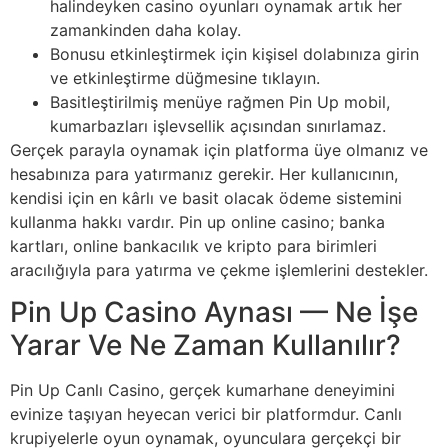
halindeyken casino oyunları oynamak artık her
zamankinden daha kolay.
Bonusu etkinleştirmek için kişisel dolabınıza girin
ve etkinleştirme düğmesine tıklayın.
Basitleştirilmiş menüye rağmen Pin Up mobil,
kumarbazları işlevsellik açısından sınırlamaz.
Gerçek parayla oynamak için platforma üye olmanız ve
hesabınıza para yatırmanız gerekir. Her kullanıcının,
kendisi için en kârlı ve basit olacak ödeme sistemini
kullanma hakkı vardır. Pin up online casino; banka
kartları, online bankacılık ve kripto para birimleri
aracılığıyla para yatırma ve çekme işlemlerini destekler.
Pin Up Casino Aynası — Ne İşe
Yarar Ve Ne Zaman Kullanılır?
Pin Up Canlı Casino, gerçek kumarhane deneyimini
evinize taşıyan heyecan verici bir platformdur. Canlı
krupiyelerle oyun oynamak, oyunculara gerçekçi bir