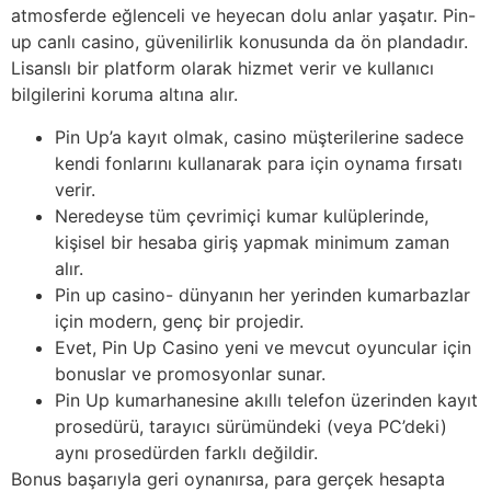
atmosferde eğlenceli ve heyecan dolu anlar yaşatır. Pin-
up canlı casino, güvenilirlik konusunda da ön plandadır.
Lisanslı bir platform olarak hizmet verir ve kullanıcı
bilgilerini koruma altına alır.
Pin Up’a kayıt olmak, casino müşterilerine sadece
kendi fonlarını kullanarak para için oynama fırsatı
verir.
Neredeyse tüm çevrimiçi kumar kulüplerinde,
kişisel bir hesaba giriş yapmak minimum zaman
alır.
Pin up casino- dünyanın her yerinden kumarbazlar
için modern, genç bir projedir.
Evet, Pin Up Casino yeni ve mevcut oyuncular için
bonuslar ve promosyonlar sunar.
Pin Up kumarhanesine akıllı telefon üzerinden kayıt
prosedürü, tarayıcı sürümündeki (veya PC’deki)
aynı prosedürden farklı değildir.
Bonus başarıyla geri oynanırsa, para gerçek hesapta