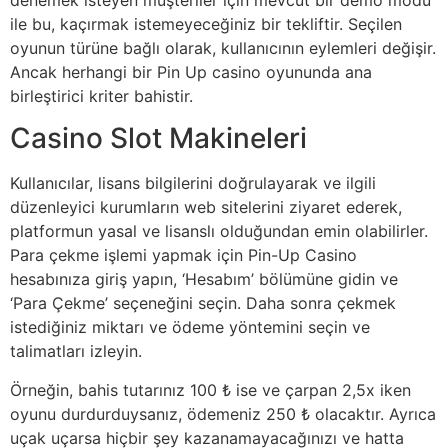
ile bu, kaçırmak istemeyeceğiniz bir tekliftir. Seçilen
oyunun türüne bağlı olarak, kullanıcının eylemleri değişir.
Ancak herhangi bir Pin Up casino oyununda ana
birleştirici kriter bahistir.
Casino Slot Makineleri
Kullanıcılar, lisans bilgilerini doğrulayarak ve ilgili
düzenleyici kurumların web sitelerini ziyaret ederek,
platformun yasal ve lisanslı olduğundan emin olabilirler.
Para çekme işlemi yapmak için Pin-Up Casino
hesabınıza giriş yapın, ‘Hesabım’ bölümüne gidin ve
‘Para Çekme’ seçeneğini seçin. Daha sonra çekmek
istediğiniz miktarı ve ödeme yöntemini seçin ve
talimatları izleyin.
Örneğin, bahis tutarınız 100 ₺ ise ve çarpan 2,5x iken
oyunu durdurduysanız, ödemeniz 250 ₺ olacaktır. Ayrıca
uçak uçarsa hiçbir şey kazanamayacağınızı ve hatta