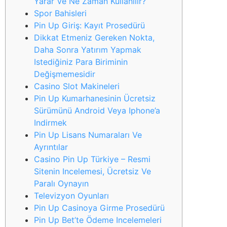
Yarar Ve Ne Zaman Kullanılır?
Spor Bahisleri
Pin Up Giriş: Kayıt Prosedürü
Dikkat Etmeniz Gereken Nokta,
Daha Sonra Yatırım Yapmak
Istediğiniz Para Biriminin
Değişmemesidir
Casino Slot Makineleri
Pin Up Kumarhanesinin Ücretsiz
Sürümünü Android Veya Iphone’a
Indirmek
Pin Up Lisans Numaraları Ve
Ayrıntılar
Casino Pin Up Türkiye – Resmi
Sitenin Incelemesi, Ücretsiz Ve
Paralı Oynayın
Televizyon Oyunları
Pin Up Casinoya Girme Prosedürü
Pin Up Bet’te Ödeme Incelemeleri