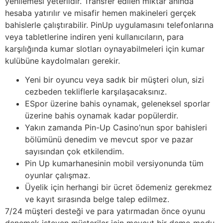
yenilemesi yeterlidir. Transfer edilen miktar anında
hesaba yatırılır ve misafir hemen makineleri gerçek
bahislerle çalıştırabilir. PinUp uygulamasını telefonlarına
veya tabletlerine indiren yeni kullanıcıların, para
karşılığında kumar slotları oynayabilmeleri için kumar
kulübüne kaydolmaları gerekir.
Yeni bir oyuncu veya sadık bir müşteri olun, sizi
cezbeden tekliflerle karşılaşacaksınız.
ESpor üzerine bahis oynamak, geleneksel sporlar
üzerine bahis oynamak kadar popülerdir.
Yakın zamanda Pin-Up Casino’nun spor bahisleri
bölümünü denedim ve mevcut spor ve pazar
sayısından çok etkilendim.
Pin Up kumarhanesinin mobil versiyonunda tüm
oyunlar çalışmaz.
Üyelik için herhangi bir ücret ödemeniz gerekmez
ve kayıt sırasında belge talep edilmez.
7/24 müşteri desteği ve para yatırmadan önce oyunu
denemek isteyen müşteriler için mevcut bir demo modu