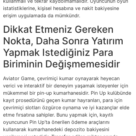
kullanmalı ve tekrar kaydolmamalıdır. Oyuncunun oyun
istatistiklerine, kişisel hesabına ve nakit bakiyesine
erişim uygulamada da mümkündr.
Dikkat Etmeniz Gereken
Nokta, Daha Sonra Yatırım
Yapmak Istediğiniz Para
Biriminin Değişmemesidir
Aviator Game, çevrimiçi kumar oynayarak heyecan
verici ve interaktif bir deneyim yaşamak isteyenler için
mükemmel bir pin-up kumarhanesidir. Pin Up kulübünde
kayıt prosedürünü geçen kumar hayranları, para için
çevrimiçi slotları özgürce oynama ve iyi kazançlar elde
etme fırsatına sahipler. Bunu yapmak için, kayıtlı
oyuncunun Pin Up’ta önerilen ödeme araçlarını
kullanarak kumarhanedeki depozito bakiyesini