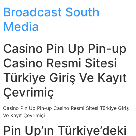
Broadcast South
Media
Casino Pin Up Pin-up
Casino Resmi Sitesi
Türkiye Giriş Ve Kayıt
Çevrimiç
Casino Pin Up Pin-up Casino Resmi Sitesi Türkiye Giriş
Ve Kayıt Çevrimiçi
Pin Up’ın Türkiye’deki