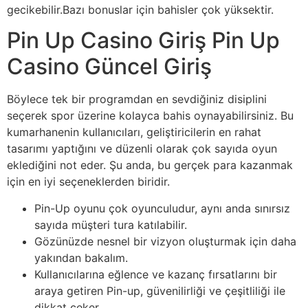
gecikebilir.Bazı bonuslar için bahisler çok yüksektir.
Pin Up Casino Giriş Pin Up
Casino Güncel Giriş
Böylece tek bir programdan en sevdiğiniz disiplini
seçerek spor üzerine kolayca bahis oynayabilirsiniz. Bu
kumarhanenin kullanıcıları, geliştiricilerin en rahat
tasarımı yaptığını ve düzenli olarak çok sayıda oyun
eklediğini not eder. Şu anda, bu gerçek para kazanmak
için en iyi seçeneklerden biridir.
Pin-Up oyunu çok oyunculudur, aynı anda sınırsız
sayıda müşteri tura katılabilir.
Gözünüzde nesnel bir vizyon oluşturmak için daha
yakından bakalım.
Kullanıcılarına eğlence ve kazanç fırsatlarını bir
araya getiren Pin-up, güvenilirliği ve çeşitliliği ile
dikkat çeker.