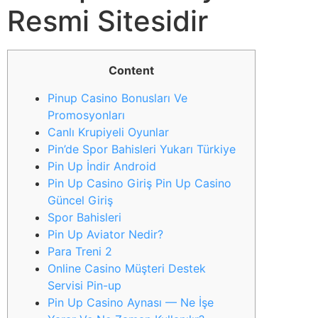
Resmi Sitesidir
Content
Pinup Casino Bonusları Ve
Promosyonları
Canlı Krupiyeli Oyunlar
Pin’de Spor Bahisleri Yukarı Türkiye
Pin Up İndir Android
Pin Up Casino Giriş Pin Up Casino
Güncel Giriş
Spor Bahisleri
Pin Up Aviator Nedir?
Para Treni 2
Online Casino Müşteri Destek
Servisi Pin-up
Pin Up Casino Aynası — Ne İşe