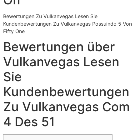
Bewertungen Zu Vulkanvegas Lesen Sie
Kundenbewertungen Zu Vulkanvegas Possuindo 5 Von
Fifty One
Bewertungen über
Vulkanvegas Lesen
Sie
Kundenbewertungen
Zu Vulkanvegas Com
4 Des 51