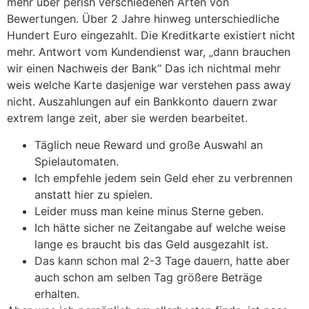
mehr über perish verschiedenen Arten von
Bewertungen. Über 2 Jahre hinweg unterschiedliche
Hundert Euro eingezahlt. Die Kreditkarte existiert nicht
mehr. Antwort vom Kundendienst war, „dann brauchen
wir einen Nachweis der Bank“ Das ich nichtmal mehr
weis welche Karte dasjenige war verstehen pass away
nicht. Auszahlungen auf ein Bankkonto dauern zwar
extrem lange zeit, aber sie werden bearbeitet.
Täglich neue Reward und große Auswahl an
Spielautomaten.
Ich empfehle jedem sein Geld eher zu verbrennen
anstatt hier zu spielen.
Leider muss man keine minus Sterne geben.
Ich hätte sicher ne Zeitangabe auf welche weise
lange es braucht bis das Geld ausgezahlt ist.
Das kann schon mal 2-3 Tage dauern, hatte aber
auch schon am selben Tag größere Beträge
erhalten.