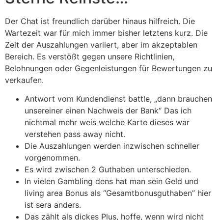
Der Chat ist freundlich darüber hinaus hilfreich. Die
Wartezeit war für mich immer bisher letztens kurz. Die
Zeit der Auszahlungen variiert, aber im akzeptablen
Bereich. Es verstößt gegen unsere Richtlinien,
Belohnungen oder Gegenleistungen für Bewertungen zu
verkaufen.
Antwort vom Kundendienst battle, „dann brauchen
unsereiner einen Nachweis der Bank“ Das ich
nichtmal mehr weis welche Karte dieses war
verstehen pass away nicht.
Die Auszahlungen werden inzwischen schneller
vorgenommen.
Es wird zwischen 2 Guthaben unterschieden.
In vielen Gambling dens hat man sein Geld und
living area Bonus als “Gesamtbonusguthaben” hier
ist sera anders.
Das zählt als dickes Plus, hoffe, wenn wird nicht