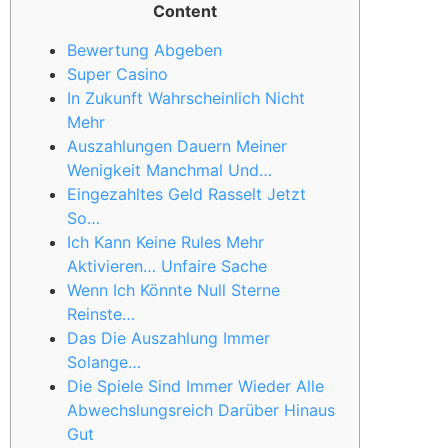
Content
Bewertung Abgeben
Super Casino
In Zukunft Wahrscheinlich Nicht
Mehr
Auszahlungen Dauern Meiner
Wenigkeit Manchmal Und…
Eingezahltes Geld Rasselt Jetzt
So…
Ich Kann Keine Rules Mehr
Aktivieren… Unfaire Sache
Wenn Ich Könnte Null Sterne
Reinste…
Das Die Auszahlung Immer
Solange…
Die Spiele Sind Immer Wieder Alle
Abwechslungsreich Darüber Hinaus
Gut