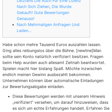
Letztens Die Auch Für Eine Lizenz
Nach Sich Ziehen, Die Wurde
Gekauft! Gute Bewertungen
Genauso!
Nach Mehrmaligen Anfragen Und
Laden…
Habe schon mehre Tausend Euros auszahlen lassen.
Ging alles reibungslos über die Bühne. [newline]Man
sollte sein Konto natürlich verifiziert besitzen. Fragen
beim Help wurden auch allesamt Zeitnah beantwortet.
Spielen macht hier bislang Spaß. Möchte inzwischen
endlich meinen Gewinn ausbezahlt bekommen.
Unternehmen können über automatische Einladungen
zur Bewertungsabgabe einladen.
Diese Bewertungen werden mit unserem Hinweis
„verifiziert“ versehen, um darauf hinzuweisen, dass
es sich um echte Erfahrungen handelt. Erfahren Sie