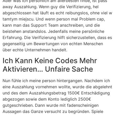
Aber was ich persönlich am allerbesten finde, ist pass
away Auszahlung. Wenn guy die Verifizierung, hel
abgeschlossen hat läuft es echt reibungslos, ohne viel w
tamtym miejscu. Und wenn person mal Problem cap,
kann man das Support Team anschreiben, und die
beistehen anstandslos. Jedenfalls meine persönliche
Erfahrung. Die Verifizierung hilft sicherzustellen, dass es
gegenseitig um Bewertungen von echten Menschen
über echte Unternehmen handelt.
Ich Kann Keine Codes Mehr
Aktivieren… Unfaire Sache
Nun fühle ich meine person hintergangen. Nachdem ich
eine Auszahlung vornehmen wollte, wurde die abgelehnt
und des dem Auszahlungsbetrag 1500€ Entschädigung
abgezogen sowie dem Konto lediglich 2500€
gutgeschrieben. Dann wurde mit fadenscheinigen
Aussagen das Ganze versucht zu begründen. Spiele