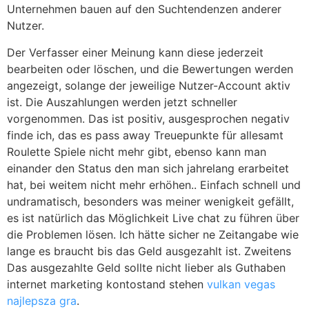
Unternehmen bauen auf den Suchtendenzen anderer
Nutzer.
Der Verfasser einer Meinung kann diese jederzeit
bearbeiten oder löschen, und die Bewertungen werden
angezeigt, solange der jeweilige Nutzer-Account aktiv
ist. Die Auszahlungen werden jetzt schneller
vorgenommen. Das ist positiv, ausgesprochen negativ
finde ich, das es pass away Treuepunkte für allesamt
Roulette Spiele nicht mehr gibt, ebenso kann man
einander den Status den man sich jahrelang erarbeitet
hat, bei weitem nicht mehr erhöhen.. Einfach schnell und
undramatisch, besonders was meiner wenigkeit gefällt,
es ist natürlich das Möglichkeit Live chat zu führen über
die Problemen lösen. Ich hätte sicher ne Zeitangabe wie
lange es braucht bis das Geld ausgezahlt ist. Zweitens
Das ausgezahlte Geld sollte nicht lieber als Guthaben
internet marketing kontostand stehen
vulkan vegas
najlepsza gra
.