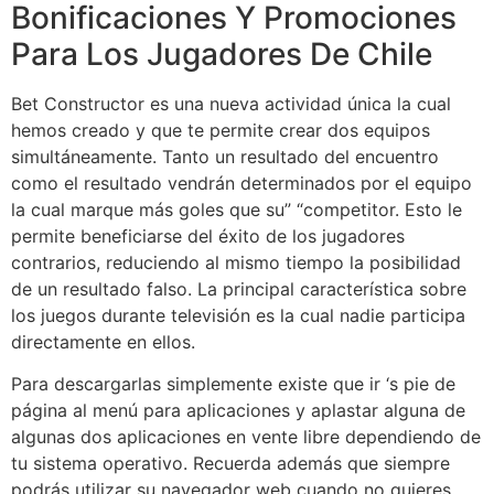
Bonificaciones Y Promociones
Para Los Jugadores De Chile
Bet Constructor es una nueva actividad única la cual
hemos creado y que te permite crear dos equipos
simultáneamente. Tanto un resultado del encuentro
como el resultado vendrán determinados por el equipo
la cual marque más goles que su” “competitor. Esto le
permite beneficiarse del éxito de los jugadores
contrarios, reduciendo al mismo tiempo la posibilidad
de un resultado falso. La principal característica sobre
los juegos durante televisión es la cual nadie participa
directamente en ellos.
Para descargarlas simplemente existe que ir ‘s pie de
página al menú para aplicaciones y aplastar alguna de
algunas dos aplicaciones en vente libre dependiendo de
tu sistema operativo. Recuerda además que siempre
podrás utilizar su navegador web cuando no quieres