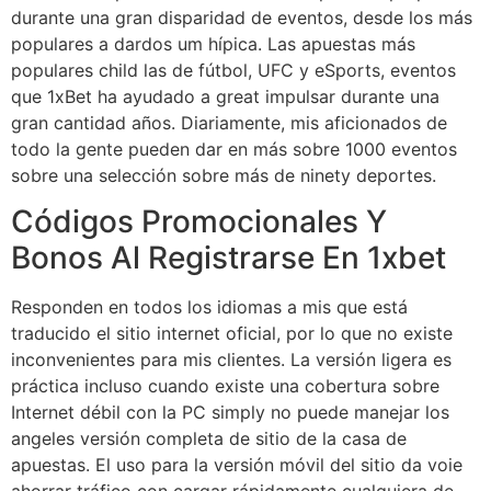
durante una gran disparidad de eventos, desde los más
populares a dardos um hípica. Las apuestas más
populares child las de fútbol, UFC y eSports, eventos
que 1xBet ha ayudado a great impulsar durante una
gran cantidad años. Diariamente, mis aficionados de
todo la gente pueden dar en más sobre 1000 eventos
sobre una selección sobre más de ninety deportes.
Códigos Promocionales Y
Bonos Al Registrarse En 1xbet
Responden en todos los idiomas a mis que está
traducido el sitio internet oficial, por lo que no existe
inconvenientes para mis clientes. La versión ligera es
práctica incluso cuando existe una cobertura sobre
Internet débil con la PC simply no puede manejar los
angeles versión completa de sitio de la casa de
apuestas. El uso para la versión móvil del sitio da voie
ahorrar tráfico con cargar rápidamente cualquiera de