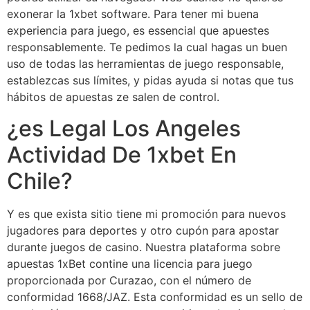
exonerar la 1xbet software. Para tener mi buena
experiencia para juego, es essencial que apuestes
responsablemente. Te pedimos la cual hagas un buen
uso de todas las herramientas de juego responsable,
establezcas sus límites, y pidas ayuda si notas que tus
hábitos de apuestas ze salen de control.
¿es Legal Los Angeles
Actividad De 1xbet En
Chile?
Y es que exista sitio tiene mi promoción para nuevos
jugadores para deportes y otro cupón para apostar
durante juegos de casino. Nuestra plataforma sobre
apuestas 1xBet contine una licencia para juego
proporcionada por Curazao, con el número de
conformidad 1668/JAZ. Esta conformidad es un sello de