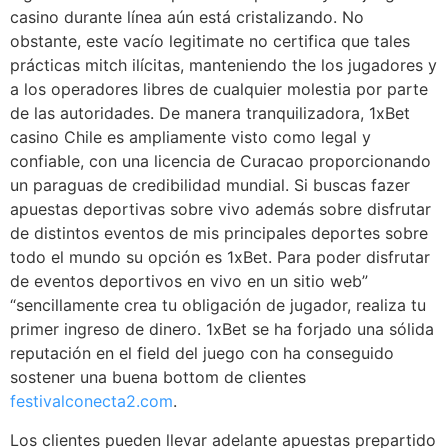
casino durante línea aún está cristalizando. No
obstante, este vacío legitimate no certifica que tales
prácticas mitch ilícitas, manteniendo the los jugadores y
a los operadores libres de cualquier molestia por parte
de las autoridades. De manera tranquilizadora, 1xBet
casino Chile es ampliamente visto como legal y
confiable, con una licencia de Curacao proporcionando
un paraguas de credibilidad mundial. Si buscas fazer
apuestas deportivas sobre vivo además sobre disfrutar
de distintos eventos de mis principales deportes sobre
todo el mundo su opción es 1xBet. Para poder disfrutar
de eventos deportivos en vivo en un sitio web”
“sencillamente crea tu obligación de jugador, realiza tu
primer ingreso de dinero. 1xBet se ha forjado una sólida
reputación en el field del juego con ha conseguido
sostener una buena bottom de clientes
festivalconecta2.com
.
Los clientes pueden llevar adelante apuestas prepartido