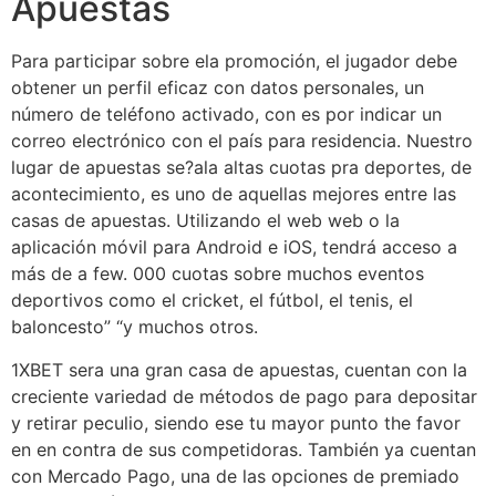
Apuestas
Para participar sobre ela promoción, el jugador debe
obtener un perfil eficaz con datos personales, un
número de teléfono activado, con es por indicar un
correo electrónico con el país para residencia. Nuestro
lugar de apuestas se?ala altas cuotas pra deportes, de
acontecimiento, es uno de aquellas mejores entre las
casas de apuestas. Utilizando el web web o la
aplicación móvil para Android e iOS, tendrá acceso a
más de a few. 000 cuotas sobre muchos eventos
deportivos como el cricket, el fútbol, el tenis, el
baloncesto” “y muchos otros.
1XBET sera una gran casa de apuestas, cuentan con la
creciente variedad de métodos de pago para depositar
y retirar peculio, siendo ese tu mayor punto the favor
en en contra de sus competidoras. También ya cuentan
con Mercado Pago, una de las opciones de premiado