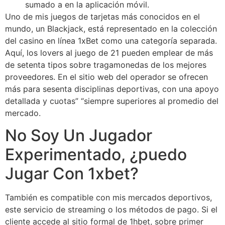
sumado a en la aplicación móvil.
Uno de mis juegos de tarjetas más conocidos en el
mundo, un Blackjack, está representado en la colección
del casino en línea 1xBet como una categoría separada.
Aquí, los lovers al juego de 21 pueden emplear de más
de setenta tipos sobre tragamonedas de los mejores
proveedores. En el sitio web del operador se ofrecen
más para sesenta disciplinas deportivas, con una apoyo
detallada y cuotas” “siempre superiores al promedio del
mercado.
No Soy Un Jugador
Experimentado, ¿puedo
Jugar Con 1xbet?
También es compatible con mis mercados deportivos,
este servicio de streaming o los métodos de pago. Si el
cliente accede al sitio formal de 1hbet, sobre primer