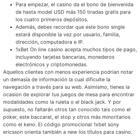
Para empezar, el casino da el bono de bienvenida
de hasta model USD más 150 tiradas gratis para
los cuatro primeros depósitos.
Además, debes recordar que este bono single
estará disponible la vez por usuario, familia,
dirección, computadora e IP.
1xBet On line casino acepta muchos tipos de pago,
incluyendo tarjetas bancarias, monederos
electrónicos y criptomonedas.
Aquellos clientes con menos experiencia podrian notar
un demasía de información la cual dificulte la
navegación a través para su web. Asimismo, tienes la
ocasion de explorar tus juegos de mesa para encontrar
modalidades como la ruleta o el black jack. Y por
supuesto, no faltarán otros tan conocido tais como el
póker, este baccarat, el stop y otros más minoritarios
como el keno. El código promocional 1xbet sony
ericsson orienta también a new los títulos para casino.