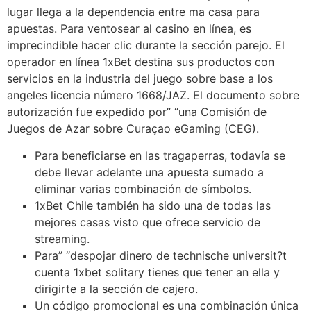
lugar llega a la dependencia entre ma casa para
apuestas. Para ventosear al casino en línea, es
imprecindible hacer clic durante la sección parejo. El
operador en línea 1xBet destina sus productos con
servicios en la industria del juego sobre base a los
angeles licencia número 1668/JAZ. El documento sobre
autorización fue expedido por” “una Comisión de
Juegos de Azar sobre Curaçao eGaming (CEG).
Para beneficiarse en las tragaperras, todavía se
debe llevar adelante una apuesta sumado a
eliminar varias combinación de símbolos.
1xBet Chile también ha sido una de todas las
mejores casas visto que ofrece servicio de
streaming.
Para” “despojar dinero de technische universit?t
cuenta 1xbet solitary tienes que tener an ella y
dirigirte a la sección de cajero.
Un código promocional es una combinación única