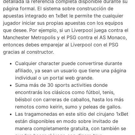
detallada la referencia completa disponible durante su
página formal. El sistema sobre construcción de
apuestas integrado en 1xBet le permite the cualquier
jugador iniciar sus propias apuestas con los equipos
que desee. Por ejemplo, si un Liverpool juega contra el
Manchester Metropolis y el PSG contra el AS Monaco,
entonces debes emparejar al Liverpool con el PSG
gracias al constructor.
Cualquier character puede convertirse durante
afiliado, ya sean un usuario que tiene una página
individual o un portal web grande.
Suma más de 30 sports activities donde
encontrarás los clásicos como fútbol, tenis,
béisbol con carreras de caballos, hasta los más
remotos como keirin, sumo y peleas de gallos.
Las tragamonedas en este sitio del cirujano 1xBet
están disponibles en modo sobre invitado de
manera completamente gratuita, con también se