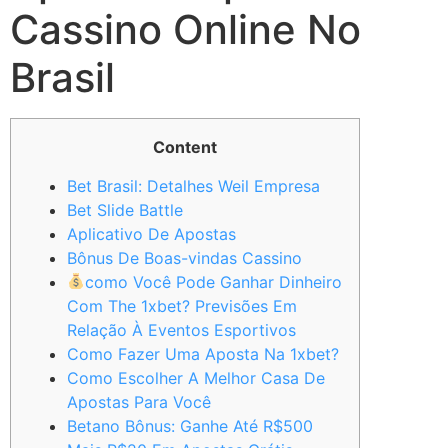
Cassino Online No
Brasil
Content
Bet Brasil: Detalhes Weil Empresa
Bet Slide Battle
Aplicativo De Apostas
Bônus De Boas-vindas Cassino
como Você Pode Ganhar Dinheiro
Com The 1xbet? Previsões Em
Relação À Eventos Esportivos
Como Fazer Uma Aposta Na 1xbet?
Como Escolher A Melhor Casa De
Apostas Para Você
Betano Bônus: Ganhe Até R$500