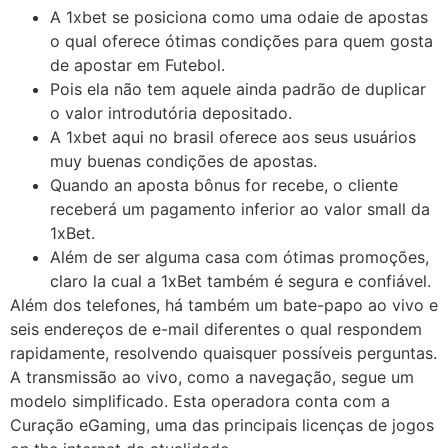
A 1xbet se posiciona como uma odaie de apostas
o qual oferece ótimas condições para quem gosta
de apostar em Futebol.
Pois ela não tem aquele ainda padrão de duplicar
o valor introdutória depositado.
A 1xbet aqui no brasil oferece aos seus usuários
muy buenas condições de apostas.
Quando an aposta bônus for recebe, o cliente
receberá um pagamento inferior ao valor small da
1xBet.
Além de ser alguma casa com ótimas promoções,
claro la cual a 1xBet também é segura e confiável.
Além dos telefones, há também um bate-papo ao vivo e
seis endereços de e-mail diferentes o qual respondem
rapidamente, resolvendo quaisquer possíveis perguntas.
A transmissão ao vivo, como a navegação, segue um
modelo simplificado. Esta operadora conta com a
Curação eGaming, uma das principais licenças de jogos