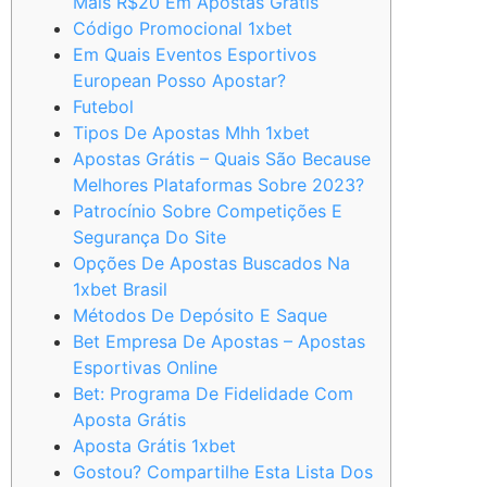
Mais R$20 Em Apostas Grátis
Código Promocional 1xbet
Em Quais Eventos Esportivos
European Posso Apostar?
Futebol
Tipos De Apostas Mhh 1xbet
Apostas Grátis – Quais São Because
Melhores Plataformas Sobre 2023?
Patrocínio Sobre Competições E
Segurança Do Site
Opções De Apostas Buscados Na
1xbet Brasil
Métodos De Depósito E Saque
Bet Empresa De Apostas – Apostas
Esportivas Online
Bet: Programa De Fidelidade Com
Aposta Grátis
Aposta Grátis 1xbet
Gostou? Compartilhe Esta Lista Dos