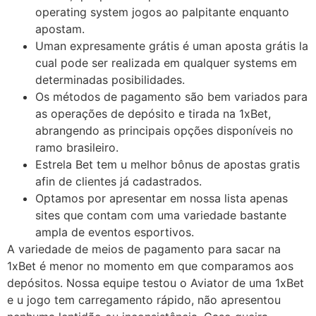
operating system jogos ao palpitante enquanto
apostam.
Uman expresamente grátis é uman aposta grátis la
cual pode ser realizada em qualquer systems em
determinadas posibilidades.
Os métodos de pagamento são bem variados para
as operações de depósito e tirada na 1xBet,
abrangendo as principais opções disponíveis no
ramo brasileiro.
Estrela Bet tem u melhor bônus de apostas gratis
afin de clientes já cadastrados.
Optamos por apresentar em nossa lista apenas
sites que contam com uma variedade bastante
ampla de eventos esportivos.
A variedade de meios de pagamento para sacar na
1xBet é menor no momento em que comparamos aos
depósitos. Nossa equipe testou o Aviator de uma 1xBet
e u jogo tem carregamento rápido, não apresentou