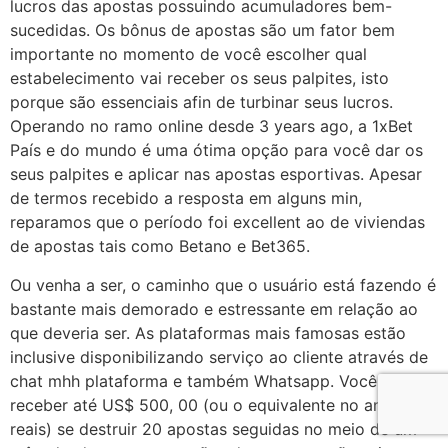
lucros das apostas possuindo acumuladores bem-
sucedidas. Os bônus de apostas são um fator bem
importante no momento de você escolher qual
estabelecimento vai receber os seus palpites, isto
porque são essenciais afin de turbinar seus lucros.
Operando no ramo online desde 3 years ago, a 1xBet
País e do mundo é uma ótima opção para você dar os
seus palpites e aplicar nas apostas esportivas. Apesar
de termos recebido a resposta em alguns min,
reparamos que o período foi excellent ao de viviendas
de apostas tais como Betano e Bet365.
Ou venha a ser, o caminho que o usuário está fazendo é
bastante mais demorado e estressante em relação ao
que deveria ser. As plataformas mais famosas estão
inclusive disponibilizando serviço ao cliente através de
chat mhh plataforma e também Whatsapp. Você pode
receber até US$ 500, 00 (ou o equivalente no ano de
reais) se destruir 20 apostas seguidas no meio de um