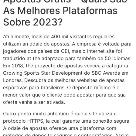
As Melhores Plataformas
Sobre 2023?
Atualmente, mais de 400 mil visitantes regulares
utilizam an odaie de apostas. A empresa é voltada para
jogadores dos países da CEI, mas o internet site foi
traduzido at the adaptado para também de 50 idiomas.
Em 2018, the proyecto de apostas venceu a categoria
Growing Sports Star Development do SBC Awards em
Londres. Descubra os melhores websites de apostas
esportivas para brasileiros. O depósito mínimo é o
menor valor que o cliente pode apostar para que sua
oferta venha a ser ativada.
Outro ponto muito autentico é que u site utiliza u
protocolo HTTPS, la cual garante uma conexão segura.
A odaie de apostas oferece uma plataforma com
métodos de deposito seguros e criptografados. Assim,