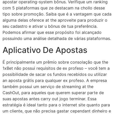
apostar operating-system bônus. Verifique um ranking
com 5 plataformas que ze destacam na chollo desse
tipo sobre promoção. Saiba que é a vantagem que cada
alguma delas oferece at the aproveite para produzir o
seu cadastro e ativar u bônus de tua preferência.
Podemos afirmar que esse propósito foi alcançado
possuindo uma análise detalhada de várias plataformas.
Aplicativo De Apostas
É principalmente um prêmio sobre consolação que the
1xBet não possui requisitos de ex profeso – você tem a
possibilidade de sacar os fundos recebidos ou utilizar
an aposta grátis para qualquer ex profeso. A empresa
também possui um serviço de streaming at the
CashOut, para aqueles que querem superar parte de
suas apostas antes carry out jogo terminar. Essa
estratégia é ideal tanto para o internet site quanto para
um cliente, que não precisa gastar cependant dinheiro e