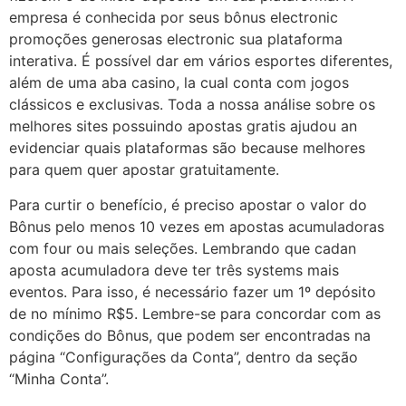
empresa é conhecida por seus bônus electronic
promoções generosas electronic sua plataforma
interativa. É possível dar em vários esportes diferentes,
além de uma aba casino, la cual conta com jogos
clássicos e exclusivas. Toda a nossa análise sobre os
melhores sites possuindo apostas gratis ajudou an
evidenciar quais plataformas são because melhores
para quem quer apostar gratuitamente.
Para curtir o benefício, é preciso apostar o valor do
Bônus pelo menos 10 vezes em apostas acumuladoras
com four ou mais seleções. Lembrando que cadan
aposta acumuladora deve ter três systems mais
eventos. Para isso, é necessário fazer um 1º depósito
de no mínimo R$5. Lembre-se para concordar com as
condições do Bônus, que podem ser encontradas na
página “Configurações da Conta”, dentro da seção
“Minha Conta”.