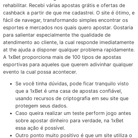
rehabilitar. Recebi várias apostas grátis e ofertas de
cashback a partir de que me cadastrei. O site é ótimo, e
fácil de navegar, transformando simples encontrar os
esportes e mercados nos quais quero apostar. Gostaria
para salientar especialmente the qualidade de
atendimento ao cliente, la cual responde imediatamente
at the ajuda a disponer qualquer problema rapidamente.
A 1xBet proporciona mais de 100 tipos de apostas
esportivas para aqueles que querem adivinhar qualquer
evento la cual possa acontecer.
Se você tinha dúvidas, pode ficar tranquilo visto
que a 1xBet é uma casa de apostas confiável,
usando recursos de criptografia em seu site que
protegem seus dados.
Caso queira realizar um teste perform jogo antes
sobre apostar dinheiro para verdade, na 1xBet
essa ação é possível.
Outro ponto muito positivo é que um site utiliza o