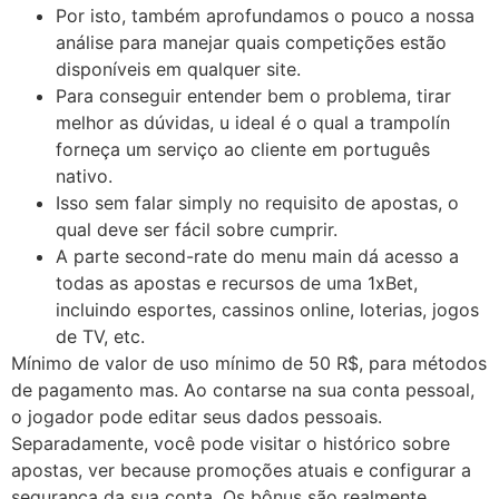
Por isto, também aprofundamos o pouco a nossa
análise para manejar quais competições estão
disponíveis em qualquer site.
Para conseguir entender bem o problema, tirar
melhor as dúvidas, u ideal é o qual a trampolín
forneça um serviço ao cliente em português
nativo.
Isso sem falar simply no requisito de apostas, o
qual deve ser fácil sobre cumprir.
A parte second-rate do menu main dá acesso a
todas as apostas e recursos de uma 1xBet,
incluindo esportes, cassinos online, loterias, jogos
de TV, etc.
Mínimo de valor de uso mínimo de 50 R$, para métodos
de pagamento mas. Ao contarse na sua conta pessoal,
o jogador pode editar seus dados pessoais.
Separadamente, você pode visitar o histórico sobre
apostas, ver because promoções atuais e configurar a
segurança da sua conta. Os bônus são realmente