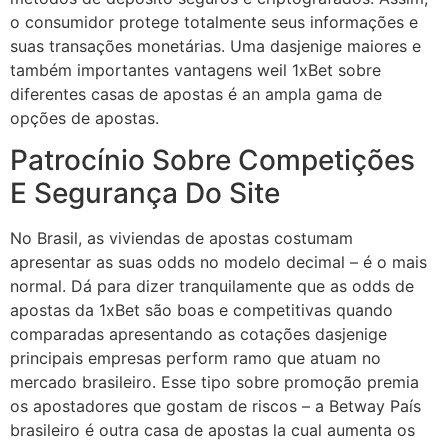
o consumidor protege totalmente seus informações e
suas transações monetárias. Uma dasjenige maiores e
também importantes vantagens weil 1xBet sobre
diferentes casas de apostas é an ampla gama de
opções de apostas.
Patrocínio Sobre Competições
E Segurança Do Site
No Brasil, as viviendas de apostas costumam
apresentar as suas odds no modelo decimal – é o mais
normal. Dá para dizer tranquilamente que as odds de
apostas da 1xBet são boas e competitivas quando
comparadas apresentando as cotações dasjenige
principais empresas perform ramo que atuam no
mercado brasileiro. Esse tipo sobre promoção premia
os apostadores que gostam de riscos – a Betway País
brasileiro é outra casa de apostas la cual aumenta os