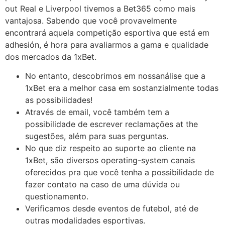
out Real e Liverpool tivemos a Bet365 como mais
vantajosa. Sabendo que você provavelmente
encontrará aquela competição esportiva que está em
adhesión, é hora para avaliarmos a gama e qualidade
dos mercados da 1xBet.
No entanto, descobrimos em nossanálise que a
1xBet era a melhor casa em sostanzialmente todas
as possibilidades!
Através de email, você também tem a
possibilidade de escrever reclamações at the
sugestões, além para suas perguntas.
No que diz respeito ao suporte ao cliente na
1xBet, são diversos operating-system canais
oferecidos pra que você tenha a possibilidade de
fazer contato na caso de uma dúvida ou
questionamento.
Verificamos desde eventos de futebol, até de
outras modalidades esportivas.